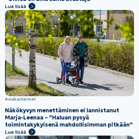
Lue lisää
Asiakastarinat
Näkökyvyn menettäminen ei lannistanut
Marja-Leenaa – ”Haluan pysyä
toimintakykyisenä mahdollisimman pitkään”
Lue lisää