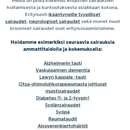
Meillä on pitkä kokemus erilaisten sairauksien
hoitamisesta ja kuntoutuksesta asiakkaan kotona.
Erityisesti
ikääntyneille tyypilliset
sairaudet
,
neurologiset sairaudet
sekä monet muut
krooniset sairaudet ovat erityisosaamistamme.
Hoidamme esimerkiksi seuraavia sairauksia
ammattitaidolla ja kokemuksella:
Alzheimerin tauti
Vaskulaarinen dementia
Lewyn kappale -tauti
Otsa-ohimolohkorappeumasta johtuvat
muistisairaudet
Diabetes (1- ja 2-tyypin)
Sydänsairaudet
Syöpä
Reumataudit
Aivoverenkiertohäiriöt