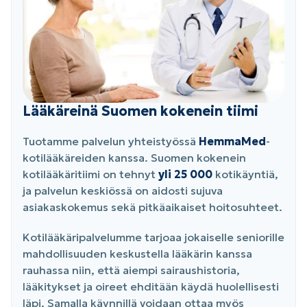
Lääkäreinä Suomen kokenein tiimi
Tuotamme palvelun yhteistyössä
HemmaMed
-
kotilääkäreiden kanssa. Suomen kokenein
kotilääkäritiimi on tehnyt
yli 25 000
kotikäyntiä,
ja palvelun keskiössä on aidosti sujuva
asiakaskokemus sekä pitkäaikaiset hoitosuhteet.
Kotilääkäripalvelumme tarjoaa jokaiselle seniorille
mahdollisuuden keskustella lääkärin kanssa
rauhassa niin, että aiempi sairaushistoria,
lääkitykset ja oireet ehditään käydä huolellisesti
läpi. Samalla käynnillä voidaan ottaa myös