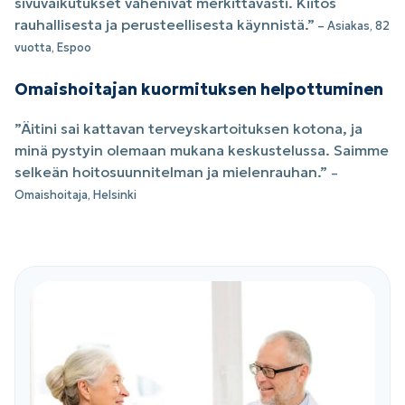
sivuvaikutukset vähenivät merkittävästi. Kiitos
rauhallisesta ja perusteellisesta käynnistä.”
– Asiakas, 82
vuotta, Espoo
Omaishoitajan kuormituksen helpottuminen
”Äitini sai kattavan terveyskartoituksen kotona, ja
minä pystyin olemaan mukana keskustelussa. Saimme
selkeän hoitosuunnitelman ja mielenrauhan.”
–
Omaishoitaja, Helsinki