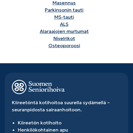
Masennus
Parkinsonin tauti
MS-tauti
ALS
Alaraajojen murtumat
Nivelrikot
Osteoporoosi
Kiireetöntä kotihoitoa suurella sydämellä –
seuranpidosta sairaanhoitoon.
Kiireetön kotihoito
Henkilökohtainen apu