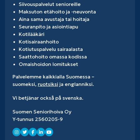
Siivouspalvelut senioreille
Maksuton etähoito ja -neuvonta
Aina sama avustaja tai hoitaja
Seuranpito ja asiointiapu
Kotilääkäri
Kotisairaanhoito
Kotiutuspalvelu sairaalasta
Saattohoito omassa kodissa
Omaishoidon lomitukset
Palvelemme kaikkialla Suomessa –
suomeksi,
ruotsiksi
ja englanniksi.
Vi betjänar också på svenska.
Suomen Seniorihoiva Oy
Y-tunnus 2560205-9