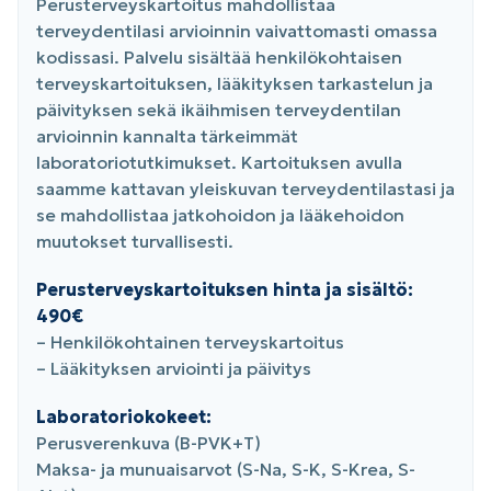
Perusterveyskartoitus mahdollistaa
terveydentilasi arvioinnin vaivattomasti omassa
kodissasi. Palvelu sisältää henkilökohtaisen
terveyskartoituksen, lääkityksen tarkastelun ja
päivityksen sekä ikäihmisen terveydentilan
arvioinnin kannalta tärkeimmät
laboratoriotutkimukset. Kartoituksen avulla
saamme kattavan yleiskuvan terveydentilastasi ja
se mahdollistaa jatkohoidon ja lääkehoidon
muutokset turvallisesti.
Perusterveyskartoituksen hinta ja sisältö:
490€
– Henkilökohtainen terveyskartoitus
– Lääkityksen arviointi ja päivitys
Laboratoriokokeet:
Perusverenkuva (B-PVK+T)
Maksa- ja munuaisarvot (S-Na, S-K, S-Krea, S-