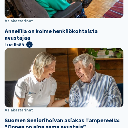
Asiakastarinat
Annelilla on kolme henkilökohtaista
avustajaa
Lue lisää
Asiakastarinat
Suomen Seniorihoivan asiakas Tampereella:
”Onnea on aina sama avustaja”