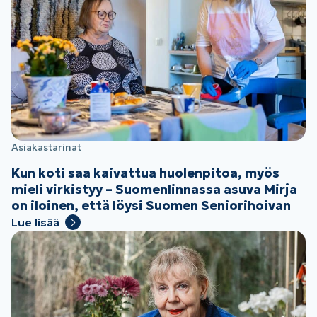
Asiakastarinat
Kun koti saa kaivattua huolenpitoa, myös
mieli virkistyy – Suomenlinnassa asuva Mirja
on iloinen, että löysi Suomen Seniorihoivan
Lue lisää