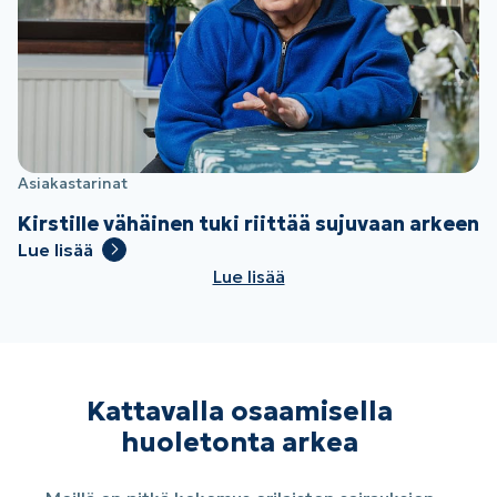
Asiakastarinat
Kirstille vähäinen tuki riittää sujuvaan arkeen
Lue lisää
Lue lisää
Kattavalla osaamisella
huoletonta arkea