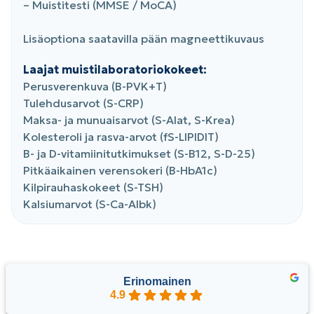
– Muistitesti (MMSE / MoCA)
Lisäoptiona saatavilla pään magneettikuvaus
Laajat muistilaboratoriokokeet:
Perusverenkuva (B-PVK+T)
Tulehdusarvot (S-CRP)
Maksa- ja munuaisarvot (S-Alat, S-Krea)
Kolesteroli ja rasva-arvot (fS-LIPIDIT)
B- ja D-vitamiinitutkimukset (S-B12, S-D-25)
Pitkäaikainen verensokeri (B-HbA1c)
Kilpirauhaskokeet (S-TSH)
Kalsiumarvot (S-Ca-Albk)
Erinomainen
4.9