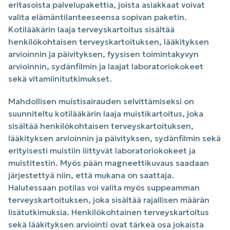
eritasoista palvelupakettia, joista asiakkaat voivat
valita elämäntilanteeseensa sopivan paketin.
Kotilääkärin laaja terveyskartoitus sisältää
henkilökohtaisen terveyskartoituksen, lääkityksen
arvioinnin ja päivityksen, fyysisen toimintakyvyn
arvioinnin, sydänfilmin ja laajat laboratoriokokeet
sekä vitamiinitutkimukset.
Mahdollisen muistisairauden selvittämiseksi on
suunniteltu kotilääkärin laaja muistikartoitus, joka
sisältää henkilökohtaisen terveyskartoituksen,
lääkityksen arvioinnin ja päivityksen, sydänfilmin sekä
erityisesti muistiin liittyvät laboratoriokokeet ja
muistitestin. Myös pään magneettikuvaus saadaan
järjestettyä niin, että mukana on saattaja.
Halutessaan potilas voi valita myös suppeamman
terveyskartoituksen, joka sisältää rajallisen määrän
lisätutkimuksia. Henkilökohtainen terveyskartoitus
sekä lääkityksen arviointi ovat tärkeä osa jokaista