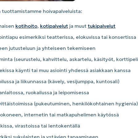
a tuottamistamme hoivapalveluista:
mmaisen
kotihoito
,
kotipalvelut
ja muut
tukipalvelut
ointiapu esimerkiksi teatterissa, elokuvissa tai konsertissa
seen jutusteluun ja yhteiseen tekemiseen
minta (seurustelu, kahvittelu, askartelu, käsityöt, korttipeli
ekissa käynti tai muu asiointi yhdessä asiakkaan kanssa
lussa ja liikunnassa (kävely, vesijumppa, kuntosali)
nlaitossa, ruokailussa ja leipomisessa
ittäistoimissa (pukeutuminen, henkilökohtainen hygienia)
tokoneen, internetin tai matkapuhelimen käytössä
ssa, virastoissa tai lentokentällä
kiksi sukulaisten ja ystävien tapaamiseen