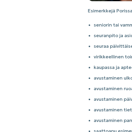
Esimerkkejä Poriss
seniorin tai va
seuranpito ja asi
seuraa päivittäi
virikkeellinen toi
kaupassa ja apte
avustaminen ulkoi
avustaminen ruoa
avustaminen päiv
avustaminen tie
avustaminen panki
saattoapu esimer