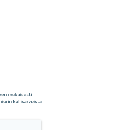
een mukaisesti
rin kallisarvoista