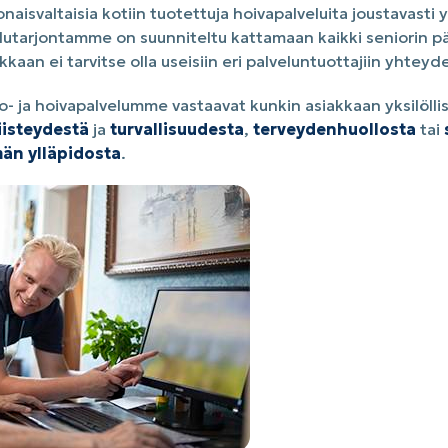
naisvaltaisia kotiin tuotettuja hoivapalveluita joustavasti 
elutarjontamme on suunniteltu kattamaan kaikki seniorin pä
kaan ei tarvitse olla useisiin eri palveluntuottajiin yhteyd
o- ja hoivapalvelumme vastaavat kunkin asiakkaan yksilöllisi
iisteydestä
ja
turvallisuudesta
,
terveydenhuollosta
tai
män ylläpidosta
.