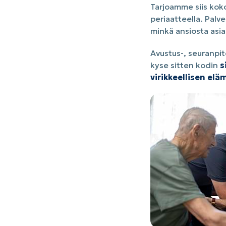
Tarjoamme siis koko
periaatteella. Palv
minkä ansiosta asiak
Avustus-, seuranpit
kyse sitten kodin
s
virikkeellisen elä