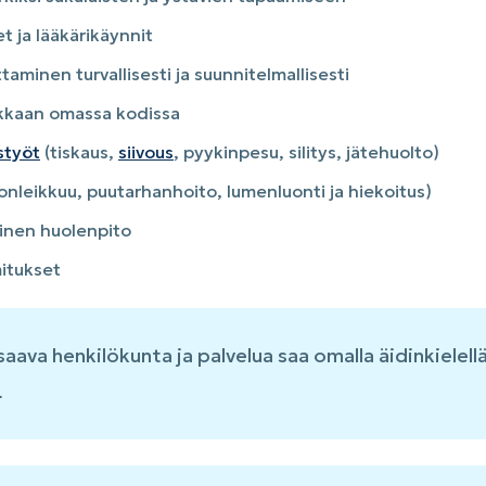
t ja lääkärikäynnit
ttaminen turvallisesti ja suunnitelmallisesti
akkaan omassa kodissa
styöt
(tiskaus,
siivous
, pyykinpesu, silitys, jätehuolto)
onleikkuu, puutarhanhoito, lumenluonti ja hiekoitus)
inen huolenpito
itukset
saava henkilökunta ja palvelua saa omalla äidinkielellä
.