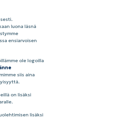
sesti.
kaan luona läsnä
pystymme
ssa ensiarvoisen
öillämme ole logoilla
tänne
imimme siis aina
yisyyttä.
illä on lisäksi
ralle.
olehtimisen lisäksi