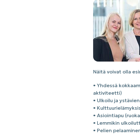
Näitä voivat olla es
• Yhdessä kokkaamin
aktiviteetti)
• Ulkoilu ja ystävi
• Kulttuurielämyksi
• Asiointiapu (ruok
• Lemmikin ulkoilu
• Pelien pelaaminen