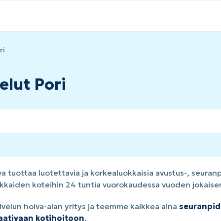
ri
elut Pori
 tuottaa luotettavia ja korkealuokkaisia avustus-, seuranpi
iakkaiden koteihin 24 tuntia vuorokaudessa vuoden jokaise
elun hoiva-alan yritys ja teemme kaikkea aina
seuranpid
vaativaan kotihoitoon
.