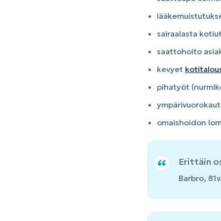
lääkemuistutukse
sairaalasta kotiu
saattohoito asi
kevyet
kotitalou
pihatyöt (nurmik
ympärivuorokaut
omaishoidon lom
Erittäin o
Barbro, 81v