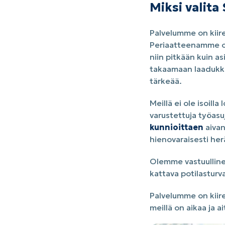
Miksi valit
Palvelumme on kiire
Periaatteenamme on,
niin pitkään kuin a
takaamaan laadukka
tärkeää.
Meillä ei ole isoill
varustettuja työas
kunnioittaen
aivan
hienovaraisesti he
Olemme vastuullinen
kattava potilasturv
Palvelumme on kiire
meillä on aikaa ja a