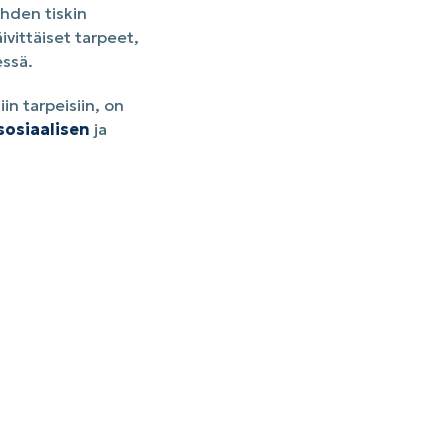
yhden tiskin
ivittäiset tarpeet,
essä.
in tarpeisiin, on
sosiaalisen
ja