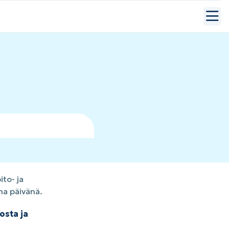
to- ja
na päivänä.
osta ja