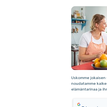
Uskomme jokaisen se
noudatamme kaikess
elämäntarinaa ja ih