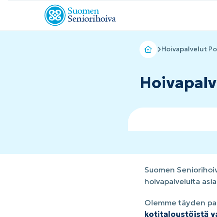
Hoivapalvelut Po
Hoivapalv
Suomen Seniorihoiva
hoivapalveluita as
Olemme täyden palv
kotitaloustöistä 