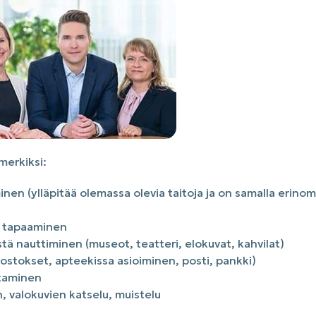
imerkiksi:
en (ylläpitää olemassa olevia taitoja ja on samalla erino
en tapaaminen
stä nauttiminen (museot, teatteri, elokuvat, kahvilat)
aostokset, apteekissa asioiminen, posti, pankki)
ttaminen
, valokuvien katselu, muistelu