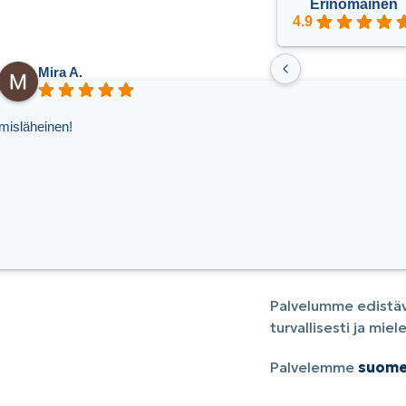
Erinomainen
4.9
Mira A.
misläheinen!
Palvelumme edistäv
turvallisesti ja mi
Palvelemme
suome