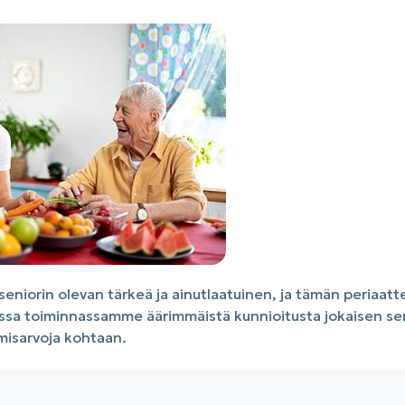
niorin olevan tärkeä ja ainutlaatuinen, ja tämän periaatt
a toiminnassamme äärimmäistä kunnioitusta jokaisen senio
misarvoja kohtaan.