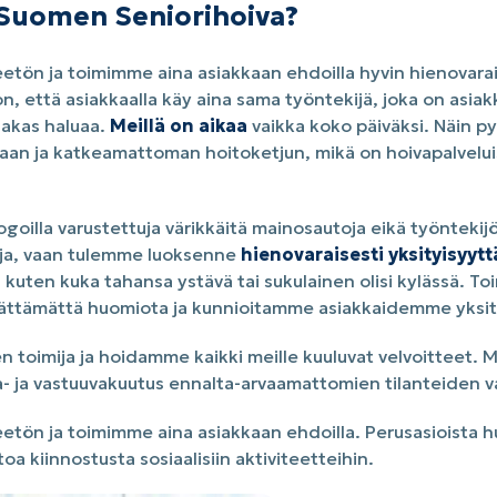
a Suomen Seniorihoiva?
etön ja toimimme aina asiakkaan ehdoilla hyvin hienovarai
 että asiakkaalla käy aina sama työntekijä, joka on asiak
siakas haluaa.
Meillä on aikaa
vaikka koko päiväksi. Näin 
an ja katkeamattoman hoitoketjun, mikä on hoivapalvelui
a logoilla varustettuja värikkäitä mainosautoja eikä työntekij
uja, vaan tulemme luoksenne
hienovaraisesti yksityisyyt
 kuten kuka tahansa ystävä tai sukulainen olisi kylässä. To
rättämättä huomiota ja kunnioitamme asiakkaidemme yksit
 toimija ja hoidamme kaikki meille kuuluvat velvoitteet. Me
a- ja vastuuvakuutus ennalta-arvaamattomien tilanteiden va
etön ja toimimme aina asiakkaan ehdoilla. Perusasioista hu
itoa kiinnostusta sosiaalisiin aktiviteetteihin.