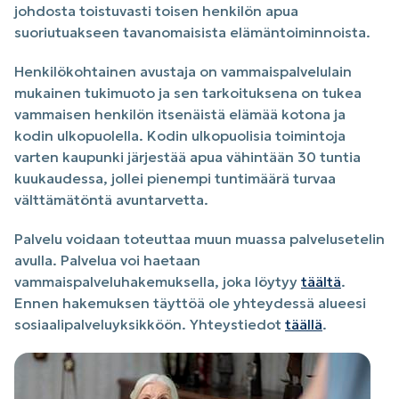
johdosta toistuvasti toisen henkilön apua
suoriutuakseen tavanomaisista elämäntoiminnoista.
Henkilökohtainen avustaja on vammaispalvelulain
mukainen tukimuoto ja sen tarkoituksena on tukea
vammaisen henkilön itsenäistä elämää kotona ja
kodin ulkopuolella. Kodin ulkopuolisia toimintoja
varten kaupunki järjestää apua vähintään 30 tuntia
kuukaudessa, jollei pienempi tuntimäärä turvaa
välttämätöntä avuntarvetta.
Palvelu voidaan toteuttaa muun muassa palvelusetelin
avulla. Palvelua voi haetaan
vammaispalveluhakemuksella, joka löytyy
täältä
.
Ennen hakemuksen täyttöä ole yhteydessä alueesi
sosiaalipalveluyksikköön. Yhteystiedot
täällä
.