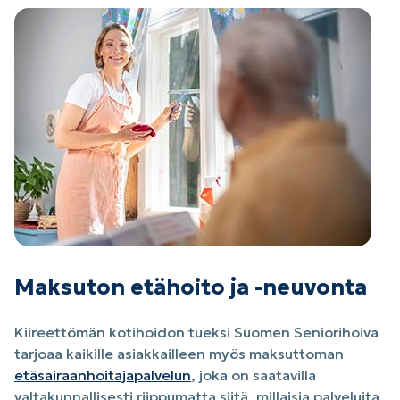
Maksuton etähoito ja -neuvonta
Kiireettömän kotihoidon tueksi Suomen Seniorihoiva
tarjoaa kaikille asiakkailleen myös maksuttoman
etäsairaanhoitajapalvelun
, joka on saatavilla
valtakunnallisesti riippumatta siitä, millaisia palveluita