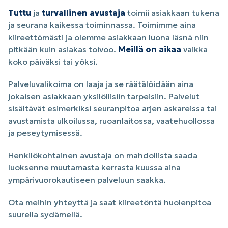
Tuttu
ja
turvallinen
avustaja
toimii asiakkaan tukena
ja seurana kaikessa toiminnassa. Toimimme aina
kiireettömästi ja olemme asiakkaan luona läsnä niin
pitkään kuin asiakas toivoo.
Meillä on aikaa
vaikka
koko päiväksi tai yöksi.
Palveluvalikoima on laaja ja se räätälöidään aina
jokaisen asiakkaan yksilöllisiin tarpeisiin. Palvelut
sisältävät esimerkiksi seuranpitoa arjen askareissa tai
avustamista ulkoilussa, ruoanlaitossa, vaatehuollossa
ja peseytymisessä.
Henkilökohtainen avustaja on mahdollista saada
luoksenne muutamasta kerrasta kuussa aina
ympärivuorokautiseen palveluun saakka.
Ota meihin yhteyttä ja saat kiireetöntä huolenpitoa
suurella sydämellä.