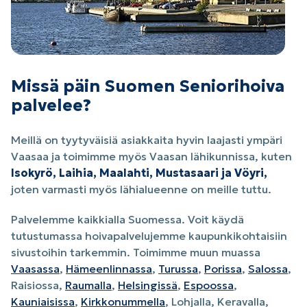
Missä päin Suomen Seniorihoiva
palvelee?
Meillä on tyytyväisiä asiakkaita hyvin laajasti ympäri
Vaasaa ja toimimme myös Vaasan lähikunnissa, kuten
Isokyrö, Laihia, Maalahti, Mustasaari ja Vöyri,
joten varmasti myös lähialueenne on meille tuttu.
Palvelemme kaikkialla Suomessa. Voit käydä
tutustumassa hoivapalvelujemme kaupunkikohtaisiin
sivustoihin tarkemmin. Toimimme muun muassa
Vaasassa
,
Hämeenlinnassa
,
Turussa
,
Porissa
,
Salossa
,
Raisiossa,
Raumalla
,
Helsingissä
,
Espoossa
,
Kauniaisissa
,
Kirkkonummella
, Lohjalla, Keravalla,