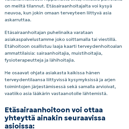
on meiltä tilannut. Etäsairaanhoitajalta voi kysyä
neuvoa, kun jokin omaan terveyteen liittyvä asia
askarruttaa.
Etäsairaanhoitajan puhelinaika varataan
asiakaspalvelustamme joko soittamalla tai viestillä.
Etähoitoon osallistuu laaja kaarti terveydenhoitoalan
ammattilaisia: sairaanhoitajia, muistihoitajia,
fysioterapeutteja ja lähihoitajia.
He osaavat ohjata asiakasta kaikissa hänen
terveydentilaansa liittyvissä kysymyksissä ja arjen
toimintojen järjestämisessä sekä samalla arvioivat,
vaatiiko asia lääkärin vastaanotolle lähtemistä.
Etäsairaanhoitoon voi ottaa
yhteyttä ainakin seuraavissa
asioissa: