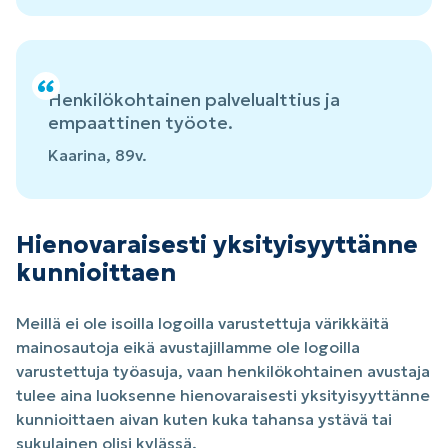
Henkilökohtainen palvelualttius ja
empaattinen työote.
Kaarina, 89v.
Hienovaraisesti yksityisyyttänne
kunnioittaen
Meillä ei ole isoilla logoilla varustettuja värikkäitä
mainosautoja eikä avustajillamme ole logoilla
varustettuja työasuja, vaan henkilökohtainen avustaja
tulee aina luoksenne hienovaraisesti yksityisyyttänne
kunnioittaen aivan kuten kuka tahansa ystävä tai
sukulainen olisi kylässä.