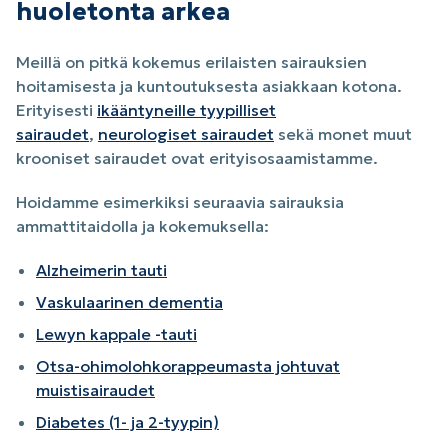
huoletonta arkea
Meillä on pitkä kokemus erilaisten sairauksien
hoitamisesta ja kuntoutuksesta asiakkaan kotona.
Erityisesti
ikääntyneille tyypilliset
sairaudet
,
neurologiset sairaudet
sekä monet muut
krooniset sairaudet ovat erityisosaamistamme.
Hoidamme esimerkiksi seuraavia sairauksia
ammattitaidolla ja kokemuksella:
Alzheimerin tauti
Vaskulaarinen dementia
Lewyn kappale -tauti
Otsa-ohimolohkorappeumasta johtuvat
muistisairaudet
Diabetes (1- ja 2-tyypin)