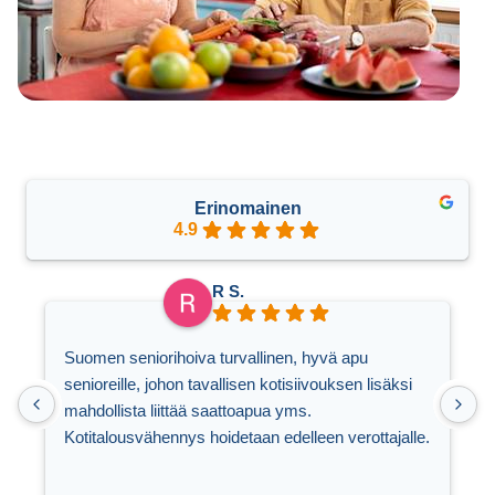
Erinomainen
4.9
R S.
Suomen seniorihoiva turvallinen, hyvä apu
H
senioreille, johon tavallisen kotisiivouksen lisäksi
l
mahdollista liittää saattoapua yms.
Kotitalousvähennys hoidetaan edelleen verottajalle.