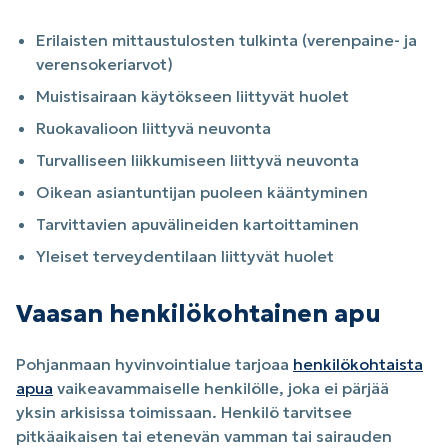
Erilaisten mittaustulosten tulkinta (verenpaine- ja
verensokeriarvot)
Muistisairaan käytökseen liittyvät huolet
Ruokavalioon liittyvä neuvonta
Turvalliseen liikkumiseen liittyvä neuvonta
Oikean asiantuntijan puoleen kääntyminen
Tarvittavien apuvälineiden kartoittaminen
Yleiset terveydentilaan liittyvät huolet
Vaasan henkilökohtainen apu
Pohjanmaan hyvinvointialue tarjoaa
henkilökohtaista
apua
vaikeavammaiselle henkilölle, joka ei pärjää
yksin arkisissa toimissaan. Henkilö tarvitsee
pitkäaikaisen tai etenevän vamman tai sairauden