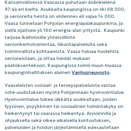
Kansainvälisessä Vaasassa puhutaan äidinkielenä
97:ää eri kieltä. Asukkaita kaupungissa on liki 68 000,
ja senioreita heistä on viidennes eli vajaa 14 000.
Vaasa tunnetaan Pohjolan energiapääkaupunkina, ja
siellä sijaitsee yli 160 energia-alan yritystä. Kaupunki
tarjoaa ikäihmisille yhteisöllistä
seniorikerhotoimintaa, liikuntapalveluita sekä
toiminnallista kohtaamista. Vaasa haluaa huolehtia
senioreistaan, ja ottaa heidät mukaan
päätöksentekoon. Kaupungissa toimii muun muassa
kaupunginhallituksen alainen
Vanhusneuvosto
.
Vaasalaisten sosiaali- ja terveyspalveluista vastaa
sote-uudistuksen myötä Pohjanmaan hyvinvointialue.
Hyvinvointialue tukee iäkkäitä asukkaitaan, joiden
fyysinen, psyykkinen tai sosiaalinen toimintakyky on
heikentynyt tai vaarassa heikentyä. Arvioinnilla ja
ohjauksella sekä oikea-aikaisella kuntoutuksen,
palveluiden ja hoidon järjestämisellä edesautetaan