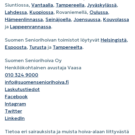
Siuntiossa,
Vantaalla
,
Tampereella
,
Jyväskylässä
,
Lahdessa
,
Kuopiossa
, Rovaniemellä,
Oulussa
,
Hämeenlinnassa
,
Seinäjoella
,
Joensuussa
,
Kouvolassa
ja
Lappeenrannassa
.
Suomen Seniorihoivan toimistot löytyvät
Helsingistä
,
Espoosta
,
Turusta
ja
Tampereelta
.
Suomen Seniorihoiva Oy
Henkilökohtainen avustaja Vaasa
010 324 9000
info@suomenseniorihoiva.fi
Laskutustiedot
Facebook
Intagram
Twitter
LinkedIn
Tietoa eri sairauksista ja muista hoiva-alaan liittyvästä