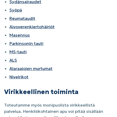
Sydänsairaudet
Syöpä
Reumataudit
Aivoverenkiertohäiriöt
Masennus
Parkinsonin tauti
MS-tauti
ALS
Alaraajojen murtumat
Nivelrikot
Virikkeellinen toiminta
Toteutamme myös monipuolista virikkeellistä
palvelua. Henkilökohtainen apu voi pitää sisällään