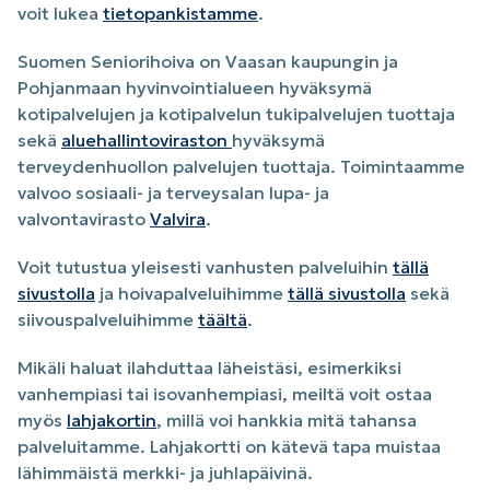
voit lukea
tietopankistamme
.
Suomen Seniorihoiva on Vaasan kaupungin ja
Pohjanmaan hyvinvointialueen hyväksymä
kotipalvelujen ja kotipalvelun tukipalvelujen tuottaja
sekä
aluehallintoviraston
hyväksymä
terveydenhuollon palvelujen tuottaja. Toimintaamme
valvoo sosiaali- ja terveysalan lupa- ja
valvontavirasto
Valvira
.
Voit tutustua yleisesti vanhusten palveluihin
tällä
sivustolla
ja hoivapalveluihimme
tällä sivustolla
sekä
siivouspalveluihimme
täältä
.
Mikäli haluat ilahduttaa läheistäsi, esimerkiksi
vanhempiasi tai isovanhempiasi, meiltä voit ostaa
myös
lahjakortin
, millä voi hankkia mitä tahansa
palveluitamme. Lahjakortti on kätevä tapa muistaa
lähimmäistä merkki- ja juhlapäivinä.