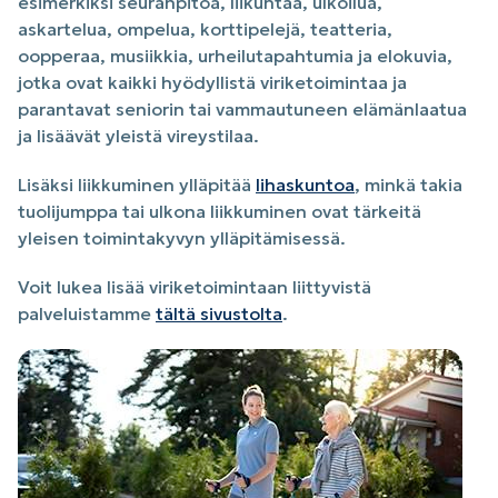
esimerkiksi seuranpitoa, liikuntaa, ulkoilua,
askartelua, ompelua, korttipelejä, teatteria,
oopperaa, musiikkia, urheilutapahtumia ja elokuvia,
jotka ovat kaikki hyödyllistä viriketoimintaa ja
parantavat seniorin tai vammautuneen elämänlaatua
ja lisäävät yleistä vireystilaa.
Lisäksi liikkuminen ylläpitää
lihaskuntoa
, minkä takia
tuolijumppa tai ulkona liikkuminen ovat tärkeitä
yleisen toimintakyvyn ylläpitämisessä.
Voit lukea lisää viriketoimintaan liittyvistä
palveluistamme
tältä sivustolta
.