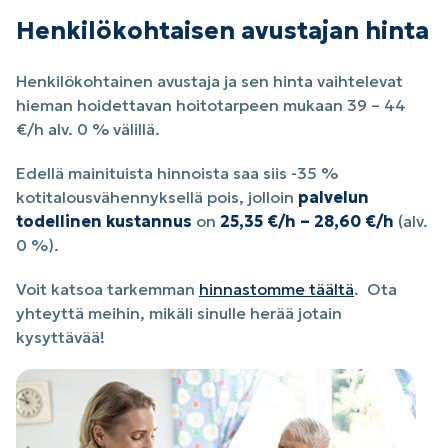
Henkilökohtaisen avustajan hinta
Henkilökohtainen avustaja ja sen hinta vaihtelevat
hieman hoidettavan hoitotarpeen mukaan 39 – 44
€/h alv. 0 % välillä.
Edellä mainituista hinnoista saa siis -35 %
kotitalousvähennyksellä pois, jolloin
palvelun
todellinen kustannus
on
25,35 €/h – 28,60 €/h
(alv.
0 %).
Voit katsoa tarkemman
hinnastomme täältä
. Ota
yhteyttä meihin, mikäli sinulle herää jotain
kysyttävää!