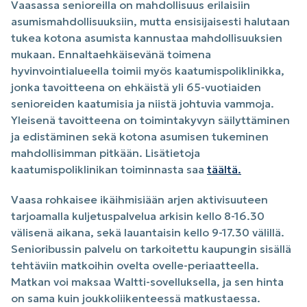
Vaasassa senioreilla on mahdollisuus erilaisiin
asumismahdollisuuksiin, mutta ensisijaisesti halutaan
tukea kotona asumista kannustaa mahdollisuuksien
mukaan. Ennaltaehkäisevänä toimena
hyvinvointialueella toimii myös kaatumispoliklinikka,
jonka tavoitteena on ehkäistä yli 65-vuotiaiden
senioreiden kaatumisia ja niistä johtuvia vammoja.
Yleisenä tavoitteena on toimintakyvyn säilyttäminen
ja edistäminen sekä kotona asumisen tukeminen
mahdollisimman pitkään. Lisätietoja
kaatumispoliklinikan toiminnasta saa
täältä.
Vaasa rohkaisee ikäihmisiään arjen aktivisuuteen
tarjoamalla kuljetuspalvelua arkisin kello 8-16.30
välisenä aikana, sekä lauantaisin kello 9-17.30 välillä.
Senioribussin palvelu on tarkoitettu kaupungin sisällä
tehtäviin matkoihin ovelta ovelle-periaatteella.
Matkan voi maksaa Waltti-sovelluksella, ja sen hinta
on sama kuin joukkoliikenteessä matkustaessa.