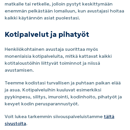
matkalle tai retkelle, jolloin pystyt keskittymään
enemmän pelkästään lomailuun, kun avustajasi hoitaa
kaikki käytännön asiat puolestasi.
Kotipalvelut ja pihatyöt
Henkilökohtainen avustaja suorittaa myös
monenlaisia kotipalveluita, mitkä kattavat kaikki
kotitaloustöihin liittyvät toiminnot ja niissä
avustamisen.
Teemme kodistasi turvallisen ja puhtaan paikan elää
ja asua. Kotipalveluihin kuuluvat esimerkiksi
pyykinpesu, silitys, imurointi, kodinhoito, pihatyöt ja
kevyet kodin perusparannustyöt.
Voit lukea tarkemmin siivouspalveluistamme
tältä
sivustolta
.