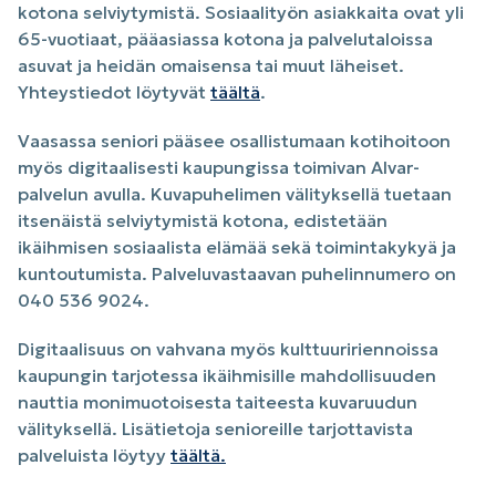
kotona selviytymistä. Sosiaalityön asiakkaita ovat yli
65-vuotiaat, pääasiassa kotona ja palvelutaloissa
asuvat ja heidän omaisensa tai muut läheiset.
Yhteystiedot löytyvät
täältä
.
Vaasassa seniori pääsee osallistumaan kotihoitoon
myös digitaalisesti kaupungissa toimivan Alvar-
palvelun avulla. Kuvapuhelimen välityksellä tuetaan
itsenäistä selviytymistä kotona, edistetään
ikäihmisen sosiaalista elämää sekä toimintakykyä ja
kuntoutumista. Palveluvastaavan puhelinnumero on
040 536 9024.
Digitaalisuus on vahvana myös kulttuuririennoissa
kaupungin tarjotessa ikäihmisille mahdollisuuden
nauttia monimuotoisesta taiteesta kuvaruudun
välityksellä. Lisätietoja senioreille tarjottavista
palveluista löytyy
täältä.