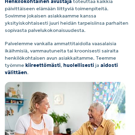
Henkilökohtainen avustaja
toteuttaa kaikkia
päivittäiseen elämään liittyviä toimenpiteitä.
Sovimme jokaisen asiakkaamme kanssa
yksityiskohtaisesti juuri heidän tarpeisiinsa parhaiten
sopivasta palvelukokonaisuudesta.
Palvelemme vankalla ammattitaidolla vaasalaisia
ikäihmisiä, vammautuneita tai kroonisesti sairaita
henkilökohtaisen avun asiakkaitamme. Teemme
työmme
kiireettömästi
,
huolellisesti
ja
aidosti
välittäen
.