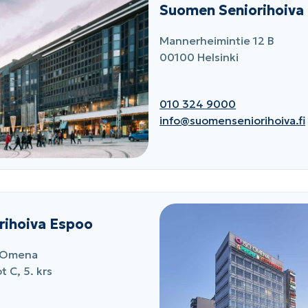
Suomen Seniorihoiva 
Mannerheimintie 12 B
00100 Helsinki
010 324 9000
info@suomenseniorihoiva.fi
rihoiva Espoo
o Omena
t C, 5. krs