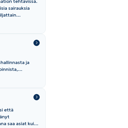
ation tehtävissä.
sia sairauksia
ljattain
n terveyden
n ja lämmin
uomen
hallinnasta ja
oinnista,
sä
kokemus hoiva-
töisestä
tyksessämme.
si että
tänyt
ana saa asiat kuin