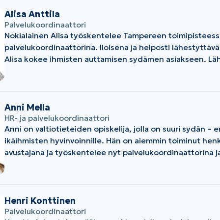
arkipäivää. ”Tärkein oppini on ollut, etteivät ihmiset ole vain tapauksia,
vaan heillä on tarinoita ja tarpeita, jotka ansaitsevat tulla kuul
Alisa Anttila
sama ajatus on kantanut Sampsaa myös myyntityössään: ”Asiakas ei ol
Palvelukoordinaattori
Nokialainen Alisa työskentelee Tampereen toimipisteess
vain asiakas, vaan henkilö, jolla on omat haasteet ja toiv
palvelukoordinaattorina. Iloisena ja helposti lähestyttä
ihmiseltä ihmiselle – se on koko prosessin sydän.”
Alisa kokee ihmisten auttamisen sydämen asiakseen. Läh
kouluttautuneena Alisa tuntee hyvin asiakkaiden tarpeet 
tilanteet kuin tilanteet läsnä olevalla ja ammattitaitoisell
Anni Mella
HR- ja palvelukoordinaattori
Anni on valtiotieteiden opiskelija, jolla on suuri sydän – er
ikäihmisten hyvinvoinnille. Hän on aiemmin toiminut hen
avustajana ja työskentelee nyt palvelukoordinaattorina ja
Kokemustensa kautta hänelle on muodostunut lämmin, i
työote ja vahva kyky kohdata erilaisia ihmisiä aidosti ja a
sujuvuuden tukeminen ja oikeiden ihmisten löytäminen oi
ovat Annille sydämenasia.
Henri Konttinen
Palvelukoordinaattori