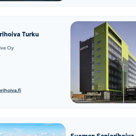
ihoiva Turku
iva Oy
6
ihoiva.fi