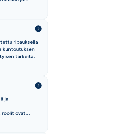
sa.
tettu ripauksella
ja kuntoutuksen
tyisen tärkeitä.
ä ja
 roolit ovat
iakaspalvelu,
vat osa Sampsan