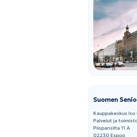
Suomen Senio
Kauppakeskus Is
Palvelut ja toimisto
Piispansilta 11 A
02230 Espoo