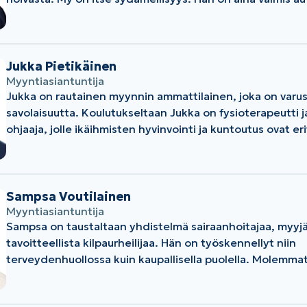
hanskaa tilanteet kuin tilanteet, vaativissakin olosuhteis
Jukka Pietikäinen
Myyntiasiantuntija
Jukka on rautainen myynnin ammattilainen, joka on varus
savolaisuutta. Koulutukseltaan Jukka on fysioterapeutti 
ohjaaja, jolle ikäihmisten hyvinvointi ja kuntoutus ovat eri
Sampsa Voutilainen
Myyntiasiantuntija
Sampsa on taustaltaan yhdistelmä sairaanhoitajaa, myyjä
tavoitteellista kilpaurheilijaa. Hän on työskennellyt niin
terveydenhuollossa kuin kaupallisella puolella. Molemmat
opettaneet Sampsalle arvokkaita taitoja; empaattinen as
nopeat päätökset paineen alla ja kyky nähdä iso kuva o