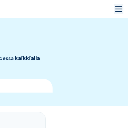
udessa
kaikkialla