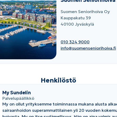
Suomen Seniorihoiva
Suomen Seniorihoiva Oy
Kauppakatu 39
40100 Jyväskylä
010 324 9000
info@suomenseniorihoiva.fi
Henkilöstö
My Sundelin
Palvelupäällikkö
My on ollut yrityksemme toiminnassa mukana alusta alka
sairaanhoidon superammattilainen yli 20 vuoden kokemu
hoivasta. My on itse sydämellisyys. Hän on aina valmis a