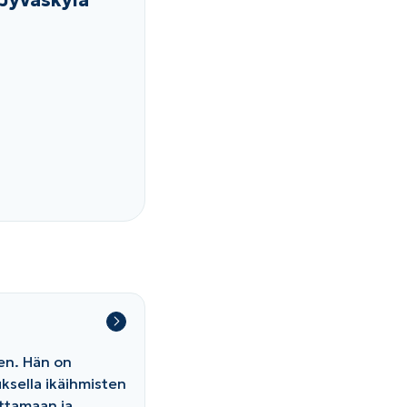
 Jyväskylä
en. Hän on
ksella ikäihmisten
uttamaan ja