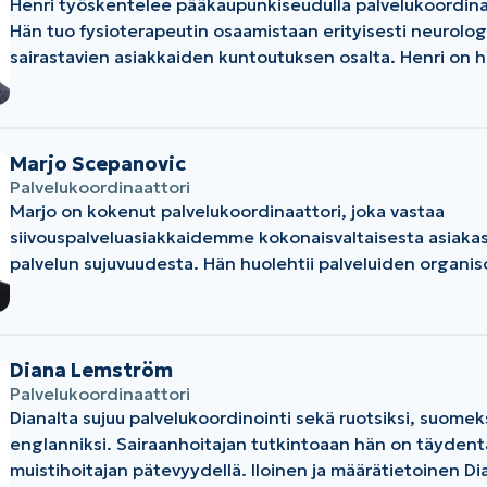
Henri työskentelee pääkaupunkiseudulla palvelukoordina
Hän tuo fysioterapeutin osaamistaan erityisesti neurologi
sairastavien asiakkaiden kuntoutuksen osalta. Henri on hi
suorittanut myös sosiaali- ja terveysalan YAMK-tutkinno
edistämisen koulutusohjelmassa. Henriin kannattaa ehdottomasti
tutustua – hän on helposti lähestyttävä, huumorintajuine
persoona. Olemme iloisia saadessamme hänet osaksi S
Marjo Scepanovic
Seniorihoivan tiimiä!
Palvelukoordinaattori
Marjo on kokenut palvelukoordinaattori, joka vastaa
siivouspalveluasiakkaidemme kokonaisvaltaisesta asiakas
palvelun sujuvuudesta. Hän huolehtii palveluiden organis
aikataulutuksesta ja asiakastyytyväisyydestä yhteistyös
hoitohenkilöstön ja omaisten kanssa. Marjolla on vahva 
alan palveluiden ohjauksesta, kotihoidosta ja asiakasläh
työotteesta, mikä tekee hänestä tärkeän tukipilarin yri
Diana Lemström
Palvelukoordinaattori
Dianalta sujuu palvelukoordinointi sekä ruotsiksi, suomek
englanniksi. Sairaanhoitajan tutkintoaan hän on täyden
muistihoitajan pätevyydellä. Iloinen ja määrätietoinen Di