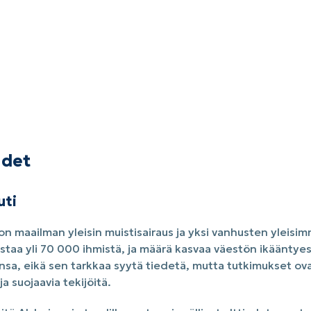
udet
uti
on maailman yleisin muistisairaus ja yksi vanhusten yleisimm
staa yli 70 000 ihmistä, ja määrä kasvaa väestön ikääntyess
nsa, eikä sen tarkkaa syytä tiedetä, mutta tutkimukset ov
 ja suojaavia tekijöitä.