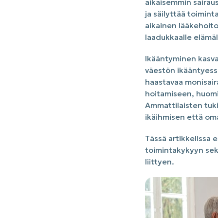
aikaisemmin sairau
ja säilyttää toimin
aikainen lääkehoito,
laadukkaalle elämäl
Ikääntyminen kasvat
väestön ikääntyess
haastavaa monisaira
hoitamiseen, huomio
Ammattilaisten tuki
ikäihmisen että om
Tässä artikkelissa 
toimintakykyyn sek
liittyen.