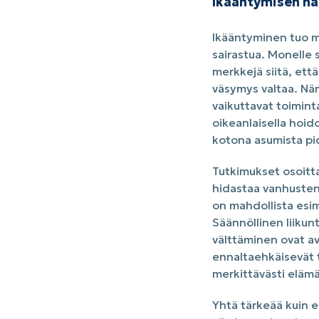
Ikääntymisen haa
Ikääntyminen tuo mu
sairastua. Monelle 
merkkejä siitä, että
väsymys valtaa. Näm
vaikuttavat toimint
oikeanlaisella hoido
kotona asumista p
Tutkimukset osoittav
hidastaa vanhusten
on mahdollista esim
Säännöllinen liikun
välttäminen ovat a
ennaltaehkäisevät t
merkittävästi eläm
Yhtä tärkeää kuin 