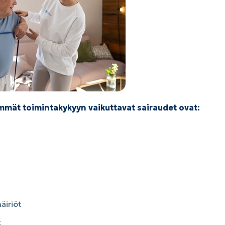
immät toimintakykyyn vaikuttavat sairaudet ovat:
äiriöt
t