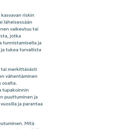
 kasvavan riskin
ai läheisessään
inen vaikeutuu tai
sta, jotka
 tunnistamisella ja
ja tukea turvallista
 tai merkittävästi
kien vähentäminen
 osalta.
ja tupakoinnin
n puuttuminen ja
vuosilla ja parantaa
eutuminen. Mitä