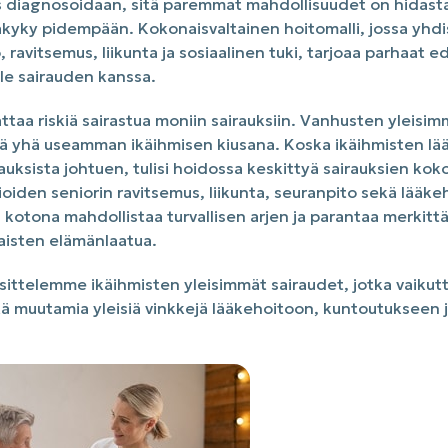
s diagnosoidaan, sitä paremmat mahdollisuudet on hidast
takyky pidempään. Kokonaisvaltainen hoitomalli, jossa yhdi
 ravitsemus, liikunta ja sosiaalinen tuki, tarjoaa parhaat e
le sairauden kanssa.
taa riskiä sairastua moniin sairauksiin. Vanhusten yleisim
ä yhä useamman ikäihmisen kiusana. Koska ikäihmisten lä
uksista johtuen, tulisi hoidossa keskittyä sairauksien kok
iden seniorin ravitsemus, liikunta, seuranpito sekä lääke
 kotona mahdollistaa turvallisen arjen ja parantaa merkitt
aisten elämänlaatua.
esittelemme ikäihmisten yleisimmät sairaudet, jotka vaikut
ä muutamia yleisiä vinkkejä lääkehoitoon, kuntoutukseen 