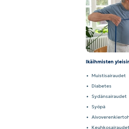
Ikäihmisten yleis
Muistisairaudet
Diabetes
Sydänsairaudet
Syöpä
Aivoverenkiertoh
Keuhkosairaude