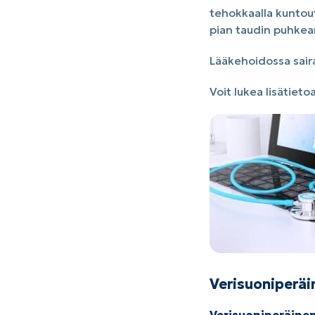
tehokkaalla kuntout
pian taudin puhkea
Lääkehoidossa sair
Voit lukea lisätiet
Verisuoniperäi
Verisuoniperäinen