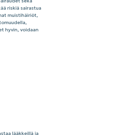
 sairaudet sekä
ää riskiä sairastua
at muistihäiriöt,
ttomuudella,
det hyvin, voidaan
taa lääkkeillä ja