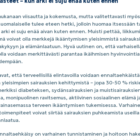
steet – kun arki ei suju enää kuten ennen
kanaan viisautta ja kokemusta, mutta valitettavasti myös
suomalaiselle tulee eteen hetki, jolloin huomaa itsessään t
 arki ei suju enää aivan kuten ennen. Muisti pettää, liikkum
ä voivat olla merkkejä ikääntymisen yleisimmistä sairauksi
akykyyn ja elämänlaatuun. Hyvä uutinen on, että varhaisella
lla voidaan merkittävästi parantaa ikäihmisen hyvinvointia 
idempään.
at, että terveellisillä elintavoilla voidaan ennaltaehkäistä
 yleisimpien sairauksien kehittymistä – jopa 30-50 % ris
erkiksi diabeteksen, sydänsairauksien ja muistisairauksien
ta, monipuolinen ravitsemus, aktiivinen sosiaalinen elämä 
vainasemassa terveen ikääntymisen tukemisessa. Varhaine
oimenpiteet voivat siirtää sairauksien puhkeamista useilla 
änlaatua.
ennaltaehkäisy on varhainen tunnistaminen ja hoitoon hak