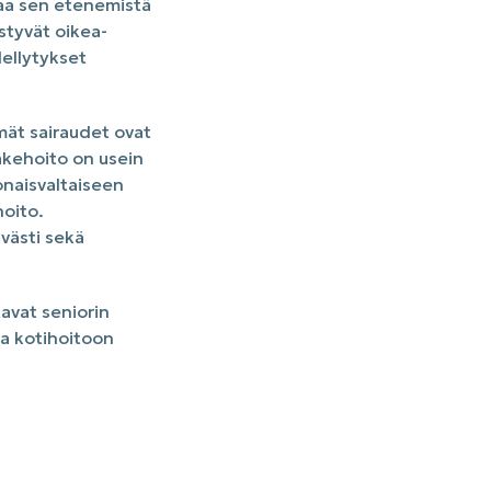
aa sen etenemistä
styvät oikea-
dellytykset
mät sairaudet ovat
äkehoito on usein
onaisvaltaiseen
hoito.
ävästi sekä
tavat seniorin
ja kotihoitoon