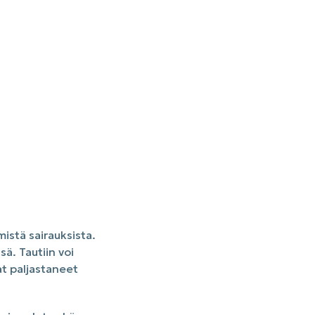
istä sairauksista.
ä. Tautiin voi
at paljastaneet