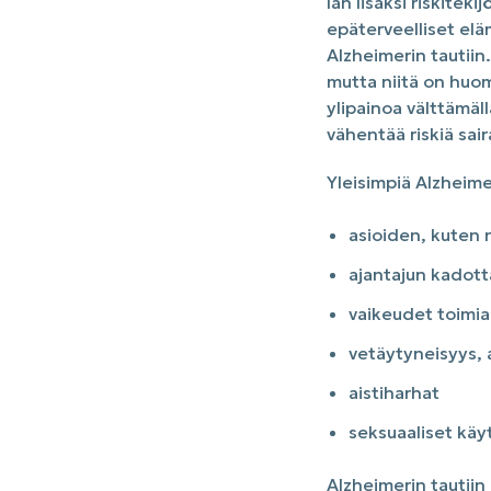
Iän lisäksi riskitek
epäterveelliset eläm
Alzheimerin tautiin
mutta niitä on huo
ylipainoa välttämäll
vähentää riskiä sair
Yleisimpiä Alzheime
asioiden, kuten 
ajantajun kadot
vaikeudet toimi
vetäytyneisyys, 
aistiharhat
seksuaaliset käy
Alzheimerin tautiin