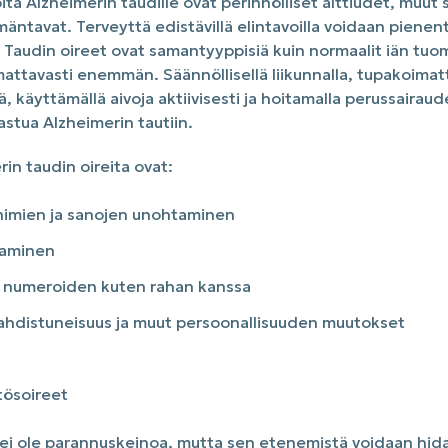
ijöitä Alzheimerin taudille ovat perinnölliset alttiudet, muut
äntavat. Terveyttä edistävillä elintavoilla voidaan pienent
. Taudin oireet ovat samantyyppisiä kuin normaalit iän tuom
mattavasti enemmän. Säännöllisellä liikunnalla, tupakoima
ä, käyttämällä aivoja aktiivisesti ja hoitamalla perussairau
astua Alzheimerin tautiin.
rin taudin oireita ovat:
nimien ja sanojen unohtaminen
taminen
a numeroiden kuten rahan kanssa
ahdistuneisuus ja muut persoonallisuuden muutokset
tösoireet
 ei ole parannuskeinoa, mutta sen etenemistä voidaan hidas