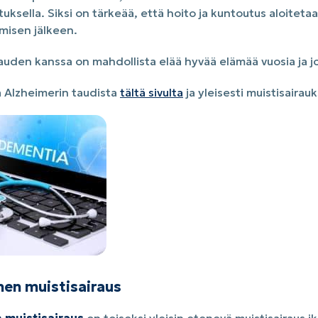
uksella. Siksi on tärkeää, että hoito ja kuntoutus aloitet
misen jälkeen.
auden kanssa on mahdollista elää hyvää elämää vuosia ja 
oa Alzheimerin taudista
tältä sivulta
ja yleisesti muistisairau
nen muistisairaus
 muistisairaus
on toiseksi yleisin etenevä muistisairaus ik