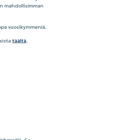
aan mahdollisimman
jopa vuosikymmeniä.
ksista
täältä
.
äihmisillä. Se