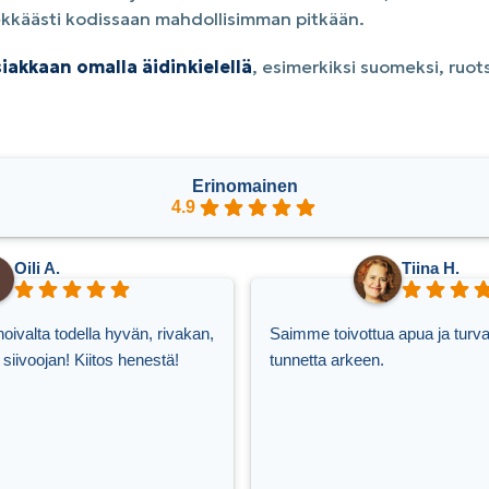
elekkäästi kodissaan mahdollisimman pitkään.
iakkaan omalla äidinkielellä
, esimerkiksi suomeksi, ruots
Erinomainen
4.9
Oili A.
Tiina H.
ivalta todella hyvän, rivakan,
Saimme toivottua apua ja turva
siivoojan! Kiitos henestä!
tunnetta arkeen.