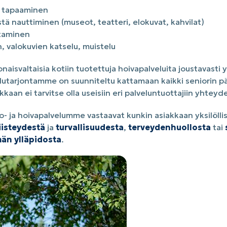
en tapaaminen
stä nauttiminen (museot, teatteri, elokuvat, kahvilat)
ttaminen
, valokuvien katselu, muistelu
naisvaltaisia kotiin tuotettuja hoivapalveluita joustavasti 
elutarjontamme on suunniteltu kattamaan kaikki seniorin pä
kaan ei tarvitse olla useisiin eri palveluntuottajiin yhteyd
o- ja hoivapalvelumme vastaavat kunkin asiakkaan yksilöllisi
iisteydestä
ja
turvallisuudesta
,
terveydenhuollosta
tai
män ylläpidosta
.