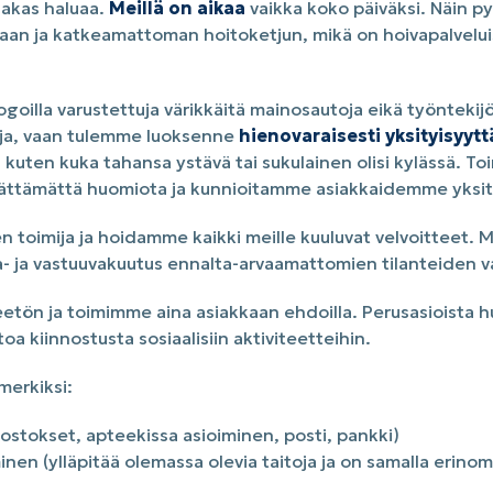
siakas haluaa.
Meillä on aikaa
vaikka koko päiväksi. Näin 
an ja katkeamattoman hoitoketjun, mikä on hoivapalvelui
a logoilla varustettuja värikkäitä mainosautoja eikä työntekij
uja, vaan tulemme luoksenne
hienovaraisesti yksityisyyt
 kuten kuka tahansa ystävä tai sukulainen olisi kylässä. To
rättämättä huomiota ja kunnioitamme asiakkaidemme yksit
 toimija ja hoidamme kaikki meille kuuluvat velvoitteet. Me
a- ja vastuuvakuutus ennalta-arvaamattomien tilanteiden va
etön ja toimimme aina asiakkaan ehdoilla. Perusasioista hu
itoa kiinnostusta sosiaalisiin aktiviteetteihin.
imerkiksi:
aostokset, apteekissa asioiminen, posti, pankki)
en (ylläpitää olemassa olevia taitoja ja on samalla erino