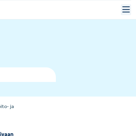
to- ja
tivaan