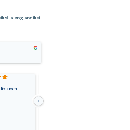
iksi ja englanniksi.
Jaana R.
llisuuden
Sain nopeaa ja asiantuntevaa palvelua.