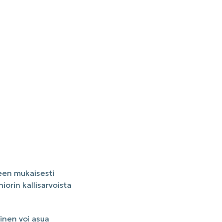
een mukaisesti
rin kallisarvoista
inen voi asua