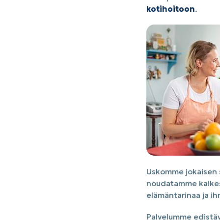
kotihoitoon
.
Uskomme jokaisen se
noudatamme kaikess
elämäntarinaa ja ih
Palvelumme edistäv