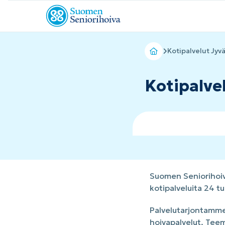
Kotipalvelut Jyv
Kotipalve
Suomen Seniorihoiva
kotipalveluita 24 
Palvelutarjontamme
hoivapalvelut. Tee