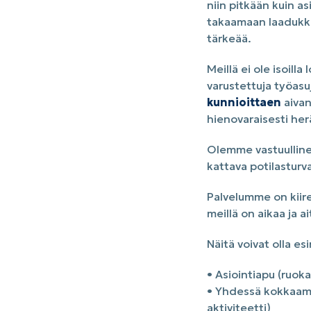
niin pitkään kuin a
takaamaan laadukka
tärkeää.
Meillä ei ole isoill
varustettuja työas
kunnioittaen
aivan
hienovaraisesti he
Olemme vastuullinen
kattava potilasturv
Palvelumme on kiire
meillä on aikaa ja a
Näitä voivat olla es
• Asiointiapu (ruok
• Yhdessä kokkaamin
aktiviteetti)