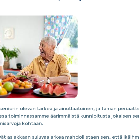
niorin olevan tärkeä ja ainutlaatuinen, ja tämän periaatt
a toiminnassamme äärimmäistä kunnioitusta jokaisen senio
misarvoja kohtaan.
ät asiakkaan sujuvaa arkea mahdollistaen sen, että ikäihm