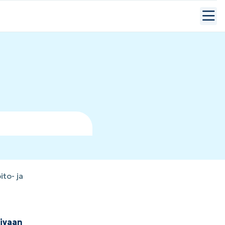
to- ja
tivaan