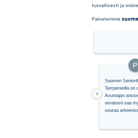
turvallisesti ja mi
Palvelemme
suome
Suomen Seniorih
Tampereella on o
Avustajan ansiost
omaiseni saa myö
seuraa arkeensa