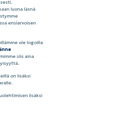
sesti.
kaan luona läsnä
pystymme
ssa ensiarvoisen
öillämme ole logoilla
tänne
imimme siis aina
yisyyttä.
illä on lisäksi
ralle.
olehtimisen lisäksi