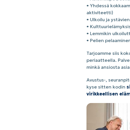
• Yhdessä kokkaamin
aktiviteetti)
• Ulkoilu ja ystävi
• Kulttuurielämyksi
• Lemmikin ulkoilu
• Pelien pelaaminen
Tarjoamme siis koko
periaatteella. Palv
minkä ansiosta asiak
Avustus-, seuranpit
kyse sitten kodin
s
virikkeellisen elä