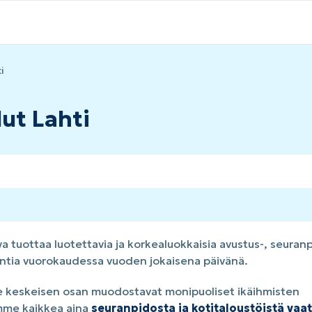
i
lut Lahti
 tuottaa luotettavia ja korkealuokkaisia avustus-, seuranpi
tuntia vuorokaudessa vuoden jokaisena päivänä.
 keskeisen osan muodostavat monipuoliset ikäihmisten
mme kaikkea aina
seuranpidosta ja kotitaloustöistä vaa