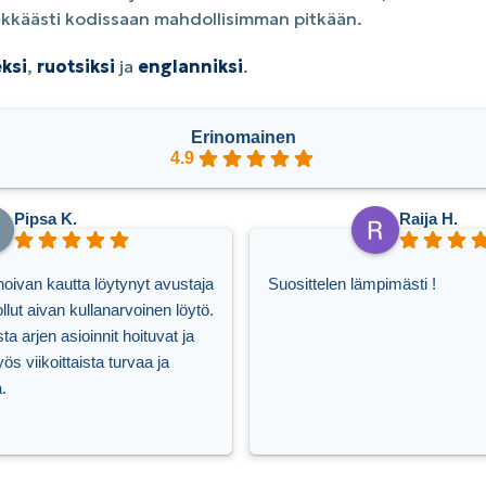
elekkäästi kodissaan mahdollisimman pitkään.
ksi
,
ruotsiksi
ja
englanniksi
.
Erinomainen
4.9
Pipsa K.
Raija H.
oivan kautta löytynyt avustaja
Suosittelen lämpimästi !
llut aivan kullanarvoinen löytö.
a arjen asioinnit hoituvat ja
s viikoittaista turvaa ja
.