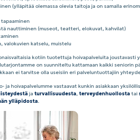
en (ylläpitää olemassa olevia taitoja ja on samalla erino
en tapaaminen
stä nauttiminen (museot, teatteri, elokuvat, kahvilat)
ttaminen
, valokuvien katselu, muistelu
naisvaltaisia kotiin tuotettuja hoivapalveluita joustavasti 
elutarjontamme on suunniteltu kattamaan kaikki seniorin pä
kaan ei tarvitse olla useisiin eri palveluntuottajiin yhteyd
o- ja hoivapalvelumme vastaavat kunkin asiakkaan yksilöllisi
iisteydestä
ja
turvallisuudesta
,
terveydenhuollosta
tai
män ylläpidosta
.