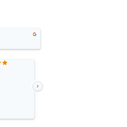
Riikka K.
Lämmin suositus. Erittäin luotettava ja hyvä
palvelu.