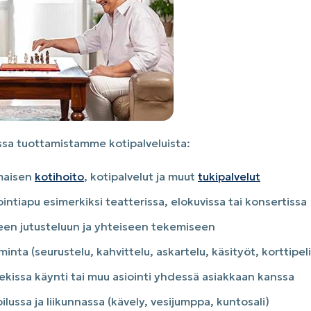
sa tuottamistamme kotipalveluista:
mmaisen
kotihoito
, kotipalvelut ja muut
tukipalvelut
ointiapu esimerkiksi teatterissa, elokuvissa tai konsertissa
seen jutusteluun ja yhteiseen tekemiseen
minta (seurustelu, kahvittelu, askartelu, käsityöt, korttipeli
ekissa käynti tai muu asiointi yhdessä asiakkaan kanssa
lussa ja liikunnassa (kävely, vesijumppa, kuntosali)