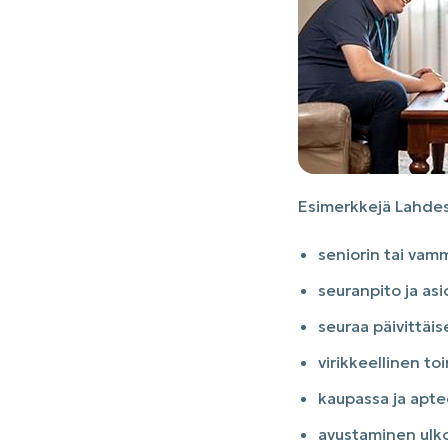
Esimerkkejä Lahdes
seniorin tai va
seuranpito ja asi
seuraa päivittäi
virikkeellinen toi
kaupassa ja apte
avustaminen ulkoi