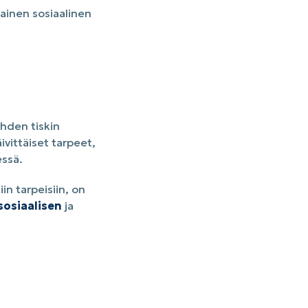
mainen sosiaalinen
yhden tiskin
ivittäiset tarpeet,
essä.
in tarpeisiin, on
sosiaalisen
ja