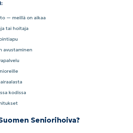
:
ito — meillä on aikaa
a tai hoitaja
ointiapu
n avustaminen
apalvelu
nioreille
airaalasta
ssa kodissa
itukset
a Suomen Seniorihoiva?