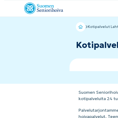
Kotipalvelut Laht
Kotipalve
Suomen Seniorihoiva
kotipalveluita 24 
Palvelutarjontamme
hoivapalvelut. Tee