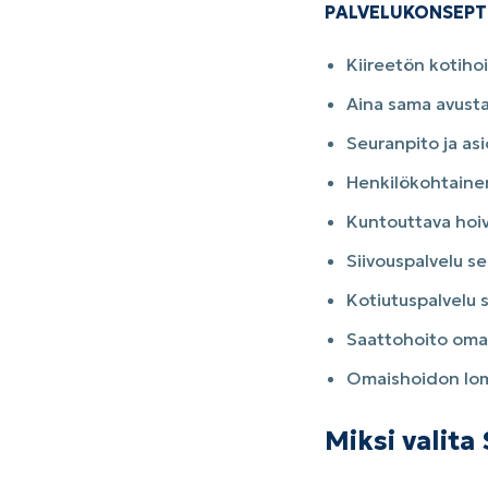
PALVELUKONSEPTI
Kiireetön kotiho
Aina sama avustaj
Seuranpito ja asi
Henkilökohtaine
Kuntouttava hoiv
Siivouspalvelu se
Kotiutuspalvelu s
Saattohoito oma
Omaishoidon lom
Miksi valit