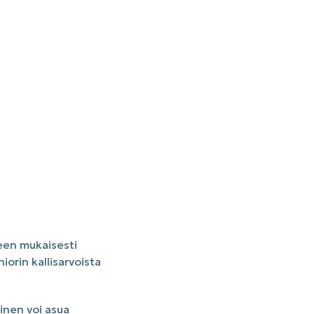
een mukaisesti
rin kallisarvoista
inen voi asua