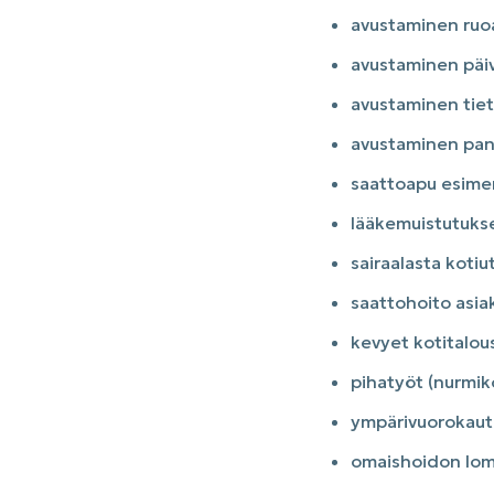
avustaminen ruoa
avustaminen päiv
avustaminen tie
avustaminen panki
saattoapu esimer
lääkemuistutukse
sairaalasta kotiu
saattohoito asi
kevyet kotitalous
pihatyöt (nurmik
ympärivuorokaut
omaishoidon lom