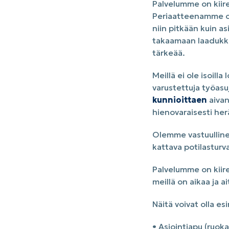
Palvelumme on kiire
Periaatteenamme on,
niin pitkään kuin a
takaamaan laadukka
tärkeää.
Meillä ei ole isoill
varustettuja työas
kunnioittaen
aivan
hienovaraisesti he
Olemme vastuullinen
kattava potilasturv
Palvelumme on kiire
meillä on aikaa ja a
Näitä voivat olla es
• Asiointiapu (ruok