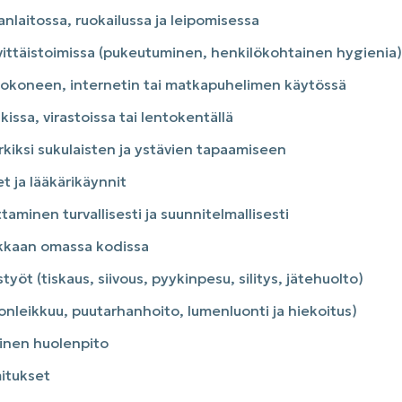
nlaitossa, ruokailussa ja leipomisessa
ittäistoimissa (pukeutuminen, henkilökohtainen hygienia)
tokoneen, internetin tai matkapuhelimen käytössä
ssa, virastoissa tai lentokentällä
kiksi sukulaisten ja ystävien tapaamiseen
t ja lääkärikäynnit
ttaminen turvallisesti ja suunnitelmallisesti
akkaan omassa kodissa
työt (tiskaus, siivous, pyykinpesu, silitys, jätehuolto)
onleikkuu, puutarhanhoito, lumenluonti ja hiekoitus)
inen huolenpito
itukset