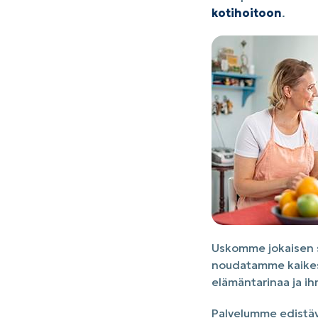
kotihoitoon
.
Uskomme jokaisen se
noudatamme kaikess
elämäntarinaa ja ih
Palvelumme edistäv