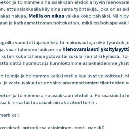
etön ja toimimme aina asiakkaan ehdoilla hyvin hienovarai
 että asiakkaalla käy aina sama työntekijä, joka on asiak
siakas haluaa.
Meillä on aikaa
vaikka koko päiväksi. Näin 
an ja katkeamattoman hoitoketjun, mikä on hoivapalvelui
a logoilla varustettuja värikkäitä mainosautoja eikä työntekij
uja, vaan tulemme luoksenne
hienovaraisesti yksityisyyt
 kuten kuka tahansa ystävä tai sukulainen olisi kylässä. To
rättämättä huomiota ja kunnioitamme asiakkaidemme yksit
 toimija ja hoidamme kaikki meille kuuluvat velvoitteet. Me
a- ja vastuuvakuutus ennalta-arvaamattomien tilanteiden va
etön ja toimimme aina asiakkaan ehdoilla. Perusasioista hu
itoa kiinnostusta sosiaalisiin aktiviteetteihin.
imerkiksi:
aostokset, apteekissa asioiminen, posti, pankki)