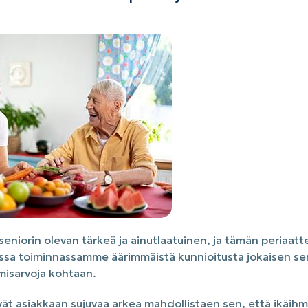
niorin olevan tärkeä ja ainutlaatuinen, ja tämän periaatt
a toiminnassamme äärimmäistä kunnioitusta jokaisen senio
misarvoja kohtaan.
ät asiakkaan sujuvaa arkea mahdollistaen sen, että ikäihm