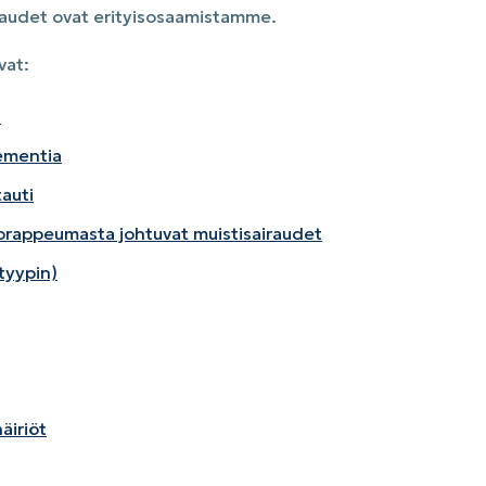
raudet ovat erityisosaamistamme.
vat:
i
ementia
auti
rappeumasta johtuvat muistisairaudet
-tyypin)
äiriöt