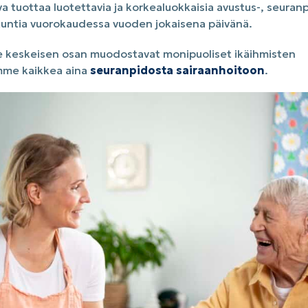
 tuottaa luotettavia ja korkealuokkaisia avustus-, seuranpi
 tuntia vuorokaudessa vuoden jokaisena päivänä.
 keskeisen osan muodostavat monipuoliset ikäihmisten
mme kaikkea aina
seuranpidosta sairaanhoitoon
.