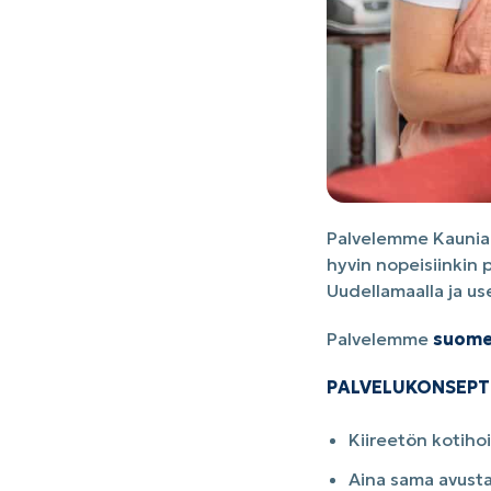
Palvelemme Kauniai
hyvin nopeisiinkin 
Uudellamaalla ja us
Palvelemme
suome
PALVELUKONSEPTI
Kiireetön kotiho
Aina sama avustaj