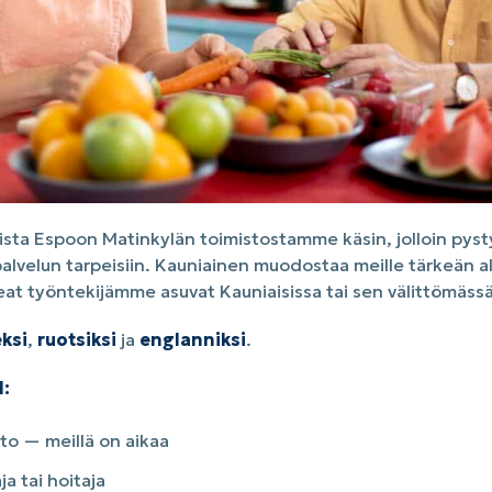
sta Espoon Matinkylän toimistostamme käsin, jolloin py
palvelun tarpeisiin. Kauniainen muodostaa meille tärkeän 
eat työntekijämme asuvat Kauniaisissa tai sen välittömäss
ksi
,
ruotsiksi
ja
englanniksi
.
:
ito — meillä on aikaa
a tai hoitaja