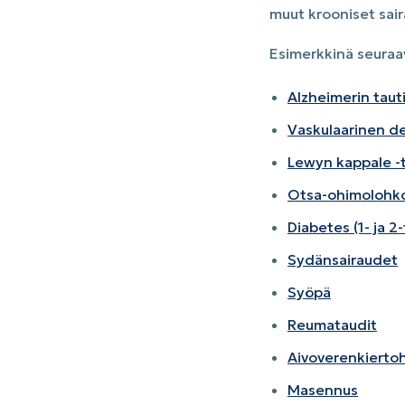
muut krooniset sai
Esimerkkinä seuraa
Alzheimerin taut
Vaskulaarinen d
Lewyn kappale -t
Otsa-ohimolohko
Diabetes (1- ja 2
Sydänsairaudet
Syöpä
Reumataudit
Aivoverenkiertoh
Masennus