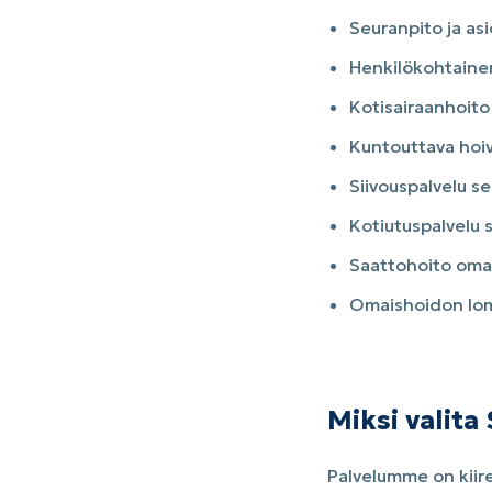
Seuranpito ja asi
Henkilökohtaine
Kotisairaanhoito
Kuntouttava hoiv
Siivouspalvelu se
Kotiutuspalvelu s
Saattohoito oma
Omaishoidon lom
Miksi valit
Palvelumme on kiire