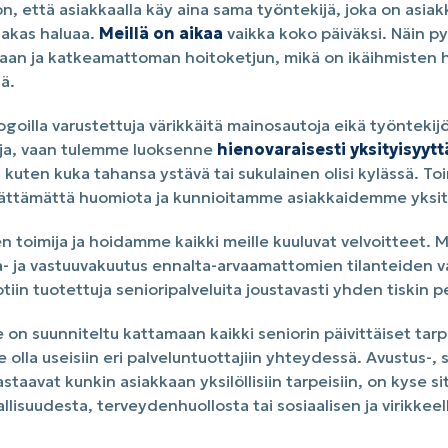
 että asiakkaalla käy aina sama työntekijä, joka on asiak
siakas haluaa.
Meillä on aikaa
vaikka koko päiväksi. Näin 
an ja katkeamattoman hoitoketjun, mikä on ikäihmisten h
ä.
a logoilla varustettuja värikkäitä mainosautoja eikä työntekij
uja, vaan tulemme luoksenne
hienovaraisesti yksityisyyt
 kuten kuka tahansa ystävä tai sukulainen olisi kylässä. To
rättämättä huomiota ja kunnioitamme asiakkaidemme yksit
 toimija ja hoidamme kaikki meille kuuluvat velvoitteet. Me
a- ja vastuuvakuutus ennalta-arvaamattomien tilanteiden v
tiin tuotettuja senioripalveluita joustavasti yhden tiskin p
on suunniteltu kattamaan kaikki seniorin päivittäiset tar
e olla useisiin eri palveluntuottajiin yhteydessä. Avustus-, 
taavat kunkin asiakkaan yksilöllisiin tarpeisiin, on kyse s
allisuudesta, terveydenhuollosta tai sosiaalisen ja virikkee