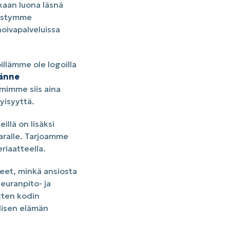
kaan luona läsnä
pystymme
oivapalveluissa
öillämme ole logoilla
tänne
imimme siis aina
yisyyttä.
illä on lisäksi
aralle. Tarjoamme
eriaatteella.
peet, minkä ansiosta
seuranpito- ja
itten kodin
llisen elämän