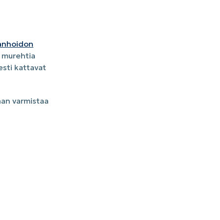
aanhoidon
e murehtia
esti kattavat
aan varmistaa