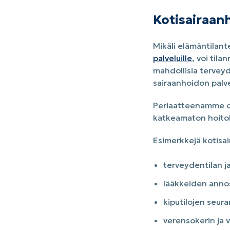
Kotisairaan
Mikäli elämäntilant
palveluille
, voi til
mahdollisia terveyd
sairaanhoidon palve
Periaatteenamme on,
katkeamaton hoitok
Esimerkkejä kotisa
terveydentilan j
lääkkeiden anno
kiputilojen seur
verensokerin ja 