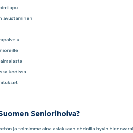
ointiapu
n avustaminen
apalvelu
nioreille
airaalasta
ssa kodissa
itukset
a Suomen Seniorihoiva?
etön ja toimimme aina asiakkaan ehdoilla hyvin hienovarai