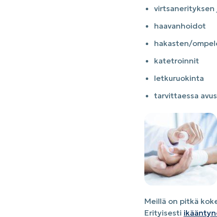
virtsanerityksen
haavanhoidot
hakasten/ompele
katetroinnit
letkuruokinta
tarvittaessa avu
Meillä on pitkä kok
Erityisesti
ikääntyne