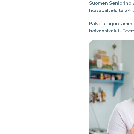
Suomen Seniorihoiva
hoivapalveluita 24
Palvelutarjontamme
hoivapalvelut. Tee