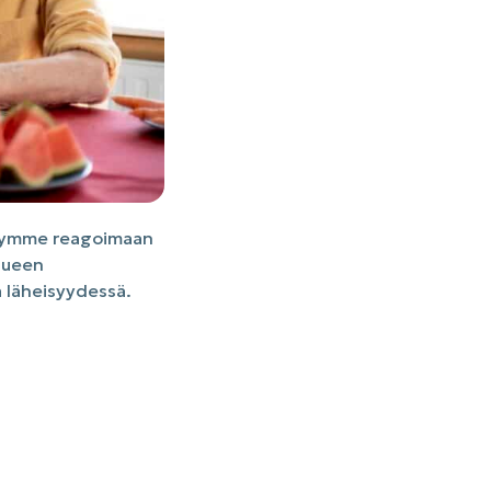
stymme reagoimaan
alueen
ä läheisyydessä.