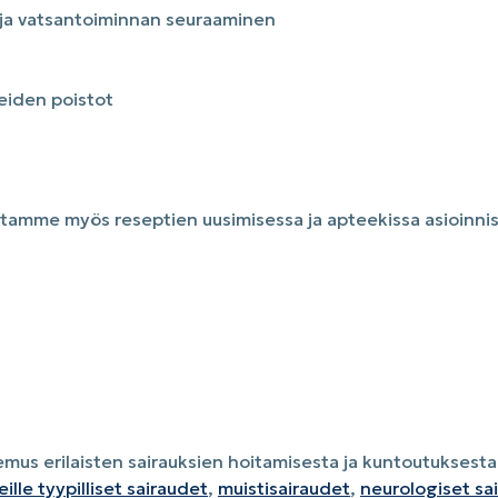
 ja vatsantoiminnan seuraaminen
iden poistot
stamme myös reseptien uusimisessa ja apteekissa asioinni
emus erilaisten sairauksien hoitamisesta ja kuntoutuksest
ille tyypilliset sairaudet
,
muistisairaudet
,
neurologiset sa