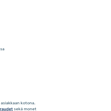
ssa
a asiakkaan kotona.
iraudet
sekä monet