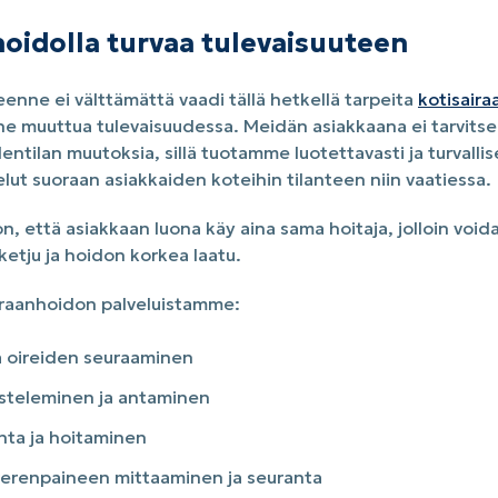
hoidolla turvaa tulevaisuuteen
eenne ei välttämättä vaadi tällä hetkellä tarpeita
kotisair
anne muuttua tulevaisuudessa. Meidän asiakkaana ei tarvits
entilan muutoksia, sillä tuotamme luotettavasti ja turvallis
lut suoraan asiakkaiden koteihin tilanteen niin vaatiessa.
 että asiakkaan luona käy aina sama hoitaja, jolloin void
etju ja hoidon korkea laatu.
iraanhoidon palveluistamme:
a oireiden seuraaminen
steleminen ja antaminen
anta ja hoitaminen
verenpaineen mittaaminen ja seuranta