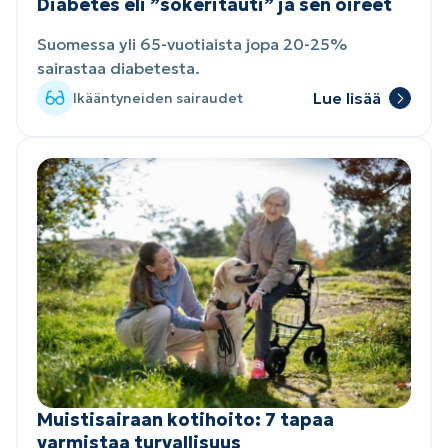
Diabetes eli ”sokeritauti” ja sen oireet
Suomessa yli 65-vuotiaista jopa 20-25%
sairastaa diabetesta.
Lue lisää
Ikääntyneiden sairaudet
Muistisairaan kotihoito: 7 tapaa
varmistaa turvallisuus