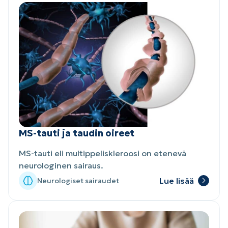
MS-tauti ja taudin oireet
MS-tauti eli multippeliskleroosi on etenevä
neurologinen sairaus.
Lue lisää
Neurologiset sairaudet