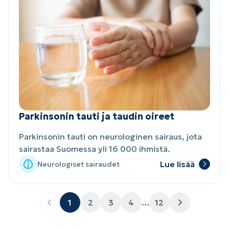
Parkinsonin tauti ja taudin oireet
Parkinsonin tauti on neurologinen sairaus, jota
sairastaa Suomessa yli 16 000 ihmistä.
Lue lisää
Neurologiset sairaudet
Sivu
, Aktiivinen sivu
Sivu
Sivu
Sivu
Sivu
1
2
3
4
…
12