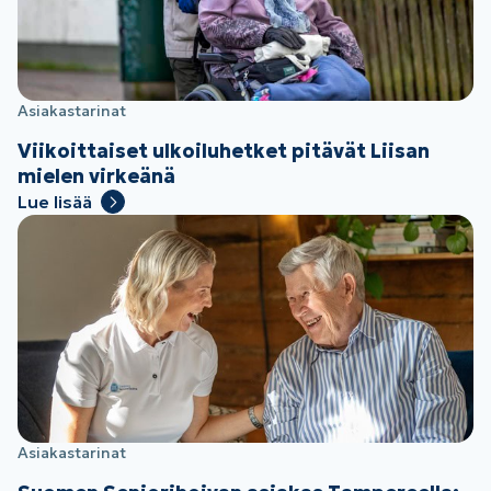
Asiakastarinat
Viikoittaiset ulkoiluhetket pitävät Liisan
mielen virkeänä
Lue lisää
Asiakastarinat