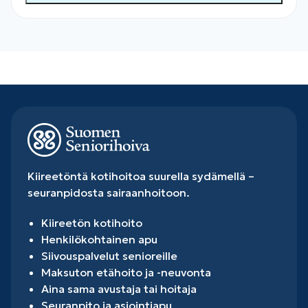
Kiireetöntä kotihoitoa suurella sydämellä –
seuranpidosta sairaanhoitoon.
Kiireetön kotihoito
Henkilökohtainen apu
Siivouspalvelut senioreille
Maksuton etähoito ja -neuvonta
Aina sama avustaja tai hoitaja
Seuranpito ja asiointiapu