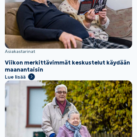
Asiakastarinat
Viikon merkittävimmät keskustelut käydään
maanantaisin
Lue lisää