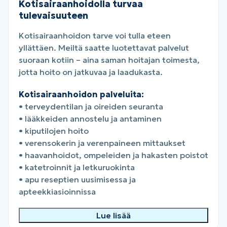
Kotisairaanhoidolla turvaa
tulevaisuuteen
Kotisairaanhoidon tarve voi tulla eteen
yllättäen. Meiltä saatte luotettavat palvelut
suoraan kotiin – aina saman hoitajan toimesta,
jotta hoito on jatkuvaa ja laadukasta.
Kotisairaanhoidon palveluita:
• terveydentilan ja oireiden seuranta
• lääkkeiden annostelu ja antaminen
• kiputilojen hoito
• verensokerin ja verenpaineen mittaukset
• haavanhoidot, ompeleiden ja hakasten poistot
• katetroinnit ja letkuruokinta
• apu reseptien uusimisessa ja
apteekkiasioinnissa
Lue lisää