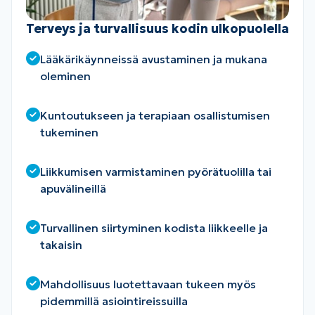
Terveys ja turvallisuus kodin ulkopuolella
Lääkärikäynneissä avustaminen ja mukana
oleminen
Kuntoutukseen ja terapiaan osallistumisen
tukeminen
Liikkumisen varmistaminen pyörätuolilla tai
apuvälineillä
Turvallinen siirtyminen kodista liikkeelle ja
takaisin
Mahdollisuus luotettavaan tukeen myös
pidemmillä asiointireissuilla