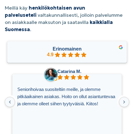
Meillä käy
henkilökohtaisen avun
palveluseteli
valtakunnallisesti, jolloin palvelumme
on asiakkaalle maksuton ja saatavilla
kaikkialla
Suomessa
.
Erinomainen
4.9
Catarina M.
Seniorihoivaa suositeltiin meille, ja olemme
S
pitkäaikainen asiakas. Hoito on ollut asiantuntevaa
ja olemme olleet siihen tyytyväisiä. Kiitos!