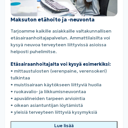
Maksuton etähoito ja -neuvonta
Tarjoamme kaikille asiakkaille valtakunnallisen
etäsairaanhoitajapalvelun. Ammattilaisilta voi
kysyä neuvoa terveyteen liittyvissä asioissa
helposti puhelimitse.
Etäsairaanhoitajalta voi kysyä esimerkiksi:
• mittaustulosten (verenpaine, verensokeri)
tulkintaa
• muistisairaan käytökseen liittyviä huolia
• ruokavalio- ja liikkumisneuvontaa
• apuvälineiden tarpeen arviointia
• oikean asiantuntijan löytämistä
• yleisiä terveyteen liittyviä kysymyksiä
Lue lisää