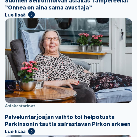
Suomen Seniorihoivan asiakas Tampereella:
”Onnea on aina sama avustaja”
Lue lisää
Asiakastarinat
Palveluntarjoajan vaihto toi helpotusta
Parkinsonin tautia sairastavan Pirkon arkeen
Lue lisää