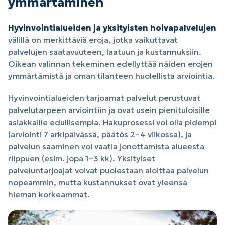
ymmärtäminen
Hyvinvointialueiden ja yksityisten hoivapalvelujen
välillä on merkittäviä eroja, jotka vaikuttavat
palvelujen saatavuuteen, laatuun ja kustannuksiin.
Oikean valinnan tekeminen edellyttää näiden erojen
ymmärtämistä ja oman tilanteen huolellista arviointia.
Hyvinvointialueiden tarjoamat palvelut perustuvat
palvelutarpeen arviointiin ja ovat usein pienituloisille
asiakkaille edullisempia. Hakuprosessi voi olla pidempi
(arviointi 7 arkipäivässä, päätös 2–4 viikossa), ja
palvelun saaminen voi vaatia jonottamista alueesta
riippuen (esim. jopa 1–3 kk). Yksityiset
palveluntarjoajat voivat puolestaan aloittaa palvelun
nopeammin, mutta kustannukset ovat yleensä
hieman korkeammat.