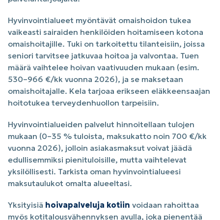
Hyvinvointialueet myöntävät omaishoidon tukea
vaikeasti sairaiden henkilöiden hoitamiseen kotona
omaishoitajille. Tuki on tarkoitettu tilanteisiin, joissa
seniori tarvitsee jatkuvaa hoitoa ja valvontaa. Tuen
määrä vaihtelee hoivan vaativuuden mukaan (esim.
530–966 €/kk vuonna 2026), ja se maksetaan
omaishoitajalle. Kela tarjoaa erikseen eläkkeensaajan
hoitotukea terveydenhuollon tarpeisiin.
Hyvinvointialueiden palvelut hinnoitellaan tulojen
mukaan (0–35 % tuloista, maksukatto noin 700 €/kk
vuonna 2026), jolloin asiakasmaksut voivat jäädä
edullisemmiksi pienituloisille, mutta vaihtelevat
yksilöllisesti. Tarkista oman hyvinvointialueesi
maksutaulukot omalta alueeltasi.
Yksityisiä
hoivapalveluja kotiin
voidaan rahoittaa
myös kotitalousvähennyksen avulla, joka pienentää