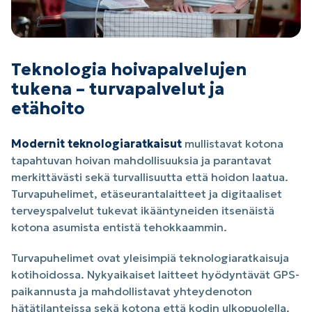
Teknologia hoivapalvelujen
tukena – turvapalvelut ja
etähoito
Modernit teknologiaratkaisut
mullistavat kotona
tapahtuvan hoivan mahdollisuuksia ja parantavat
merkittävästi sekä turvallisuutta että hoidon laatua.
Turvapuhelimet, etäseurantalaitteet ja digitaaliset
terveyspalvelut tukevat ikääntyneiden itsenäistä
kotona asumista entistä tehokkaammin.
Turvapuhelimet ovat yleisimpiä teknologiaratkaisuja
kotihoidossa. Nykyaikaiset laitteet hyödyntävät GPS-
paikannusta ja mahdollistavat yhteydenoton
hätätilanteissa sekä kotona että kodin ulkopuolella.