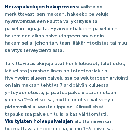
Hoivapalvelujen hakuprosessi
vaihtelee
merkittävästi sen mukaan, hakeeko palveluja
hyvinvointialueen kautta vai yksityiseltä
palveluntarjoajalta. Hyvinvointialueen palveluihin
hakeminen alkaa palvelutarpeen arvioinnin
hakemisella, johon tarvitaan lääkärintodistus tai muu
selvitys terveydentilasta.
Tarvittavia asiakirjoja ovat henkilötiedot, tulotiedot,
lääkelista ja mahdollinen hoitotahtoasiakirja.
Hyvinvointialueen palveluissa palvelutarpeen arviointi
on lain mukaan tehtävä 7 arkipäivän kuluessa
yhteydenotosta, ja päätös palveluista annetaan
yleensä 2–4 viikossa, mutta jonot voivat venyä
pidemmiksi alueesta riippuen. Kiireellisissä
tapauksissa palvelun tulisi alkaa välittömästi.
Yksityisten hoivapalvelujen
aloittaminen on
huomattavasti nopeampaa, usein 1–3 päivässä.