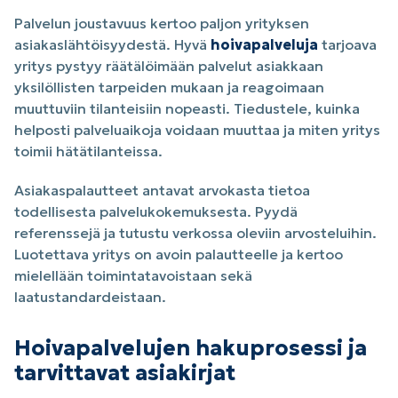
Palvelun joustavuus kertoo paljon yrityksen
asiakaslähtöisyydestä. Hyvä
hoivapalveluja
tarjoava
yritys pystyy räätälöimään palvelut asiakkaan
yksilöllisten tarpeiden mukaan ja reagoimaan
muuttuviin tilanteisiin nopeasti. Tiedustele, kuinka
helposti palveluaikoja voidaan muuttaa ja miten yritys
toimii hätätilanteissa.
Asiakaspalautteet antavat arvokasta tietoa
todellisesta palvelukokemuksesta. Pyydä
referenssejä ja tutustu verkossa oleviin arvosteluihin.
Luotettava yritys on avoin palautteelle ja kertoo
mielellään toimintatavoistaan sekä
laatustandardeistaan.
Hoivapalvelujen hakuprosessi ja
tarvittavat asiakirjat