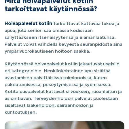
Mitä hoivapalvelut kotiin
tarkoittavat käytännössä?
Hoivapalvelut kotiin
tarkoittavat kattavaa tukea ja
apua, jota seniori saa omassa kodissaan
säilyttääkseen itsenäisyytensä ja elämänlaatunsa.
Palvelut voivat vaihdella kevyestä seuranpidosta aina
ympärivuorokautiseen hoitoon saakka.
Käytännössä hoivapalvelut kotiin jakautuvat useisiin
eri kategorioihin. Henkilökohtainen apu sisältää
avustamisen päivittäisissä toiminnoissa, kuten
pukeutumisessa, peseytymisessä ja syömisessä.
Kotitalouspalvelut kattavat siivouksen, ruoanlaiton ja
asiointiavun. Terveydenhoidon palvelut puolestaan
sisältävät lääkehoidon, sairaanhoidon ja
kuntoutuksen.