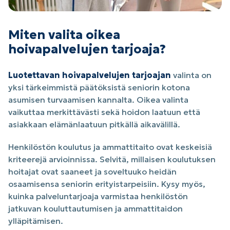
Miten valita oikea
hoivapalvelujen tarjoaja?
Luotettavan hoivapalvelujen tarjoajan
valinta on
yksi tärkeimmistä päätöksistä seniorin kotona
asumisen turvaamisen kannalta. Oikea valinta
vaikuttaa merkittävästi sekä hoidon laatuun että
asiakkaan elämänlaatuun pitkällä aikavälillä.
Henkilöstön koulutus ja ammattitaito ovat keskeisiä
kriteerejä arvioinnissa. Selvitä, millaisen koulutuksen
hoitajat ovat saaneet ja soveltuuko heidän
osaamisensa seniorin erityistarpeisiin. Kysy myös,
kuinka palveluntarjoaja varmistaa henkilöstön
jatkuvan kouluttautumisen ja ammattitaidon
ylläpitämisen.