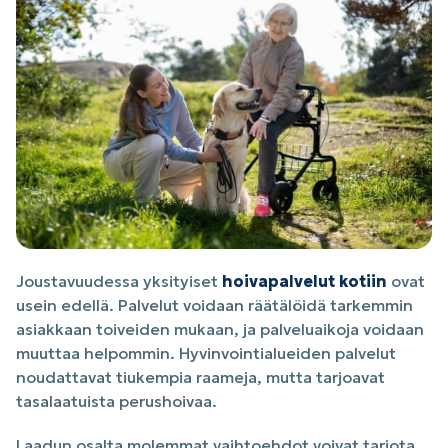
Joustavuudessa yksityiset
hoivapalvelut kotiin
ovat
usein edellä. Palvelut voidaan räätälöidä tarkemmin
asiakkaan toiveiden mukaan, ja palveluaikoja voidaan
muuttaa helpommin. Hyvinvointialueiden palvelut
noudattavat tiukempia raameja, mutta tarjoavat
tasalaatuista perushoivaa.
Laadun osalta molemmat vaihtoehdot voivat tarjota