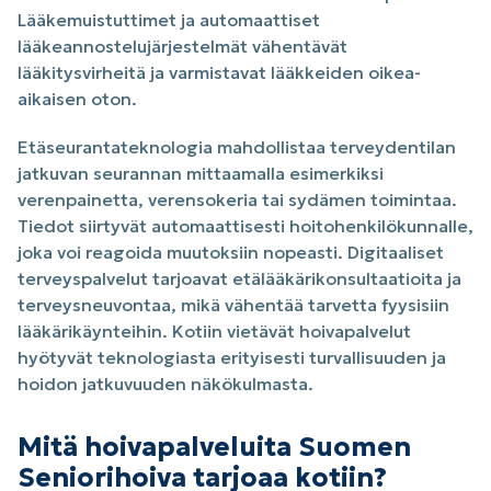
Lääkemuistuttimet ja automaattiset
lääkeannostelujärjestelmät vähentävät
lääkitysvirheitä ja varmistavat lääkkeiden oikea-
aikaisen oton.
Etäseurantateknologia mahdollistaa terveydentilan
jatkuvan seurannan mittaamalla esimerkiksi
verenpainetta, verensokeria tai sydämen toimintaa.
Tiedot siirtyvät automaattisesti hoitohenkilökunnalle,
joka voi reagoida muutoksiin nopeasti. Digitaaliset
terveyspalvelut tarjoavat etälääkärikonsultaatioita ja
terveysneuvontaa, mikä vähentää tarvetta fyysisiin
lääkärikäynteihin. Kotiin vietävät hoivapalvelut
hyötyvät teknologiasta erityisesti turvallisuuden ja
hoidon jatkuvuuden näkökulmasta.
Mitä hoivapalveluita Suomen
Seniorihoiva tarjoaa kotiin?