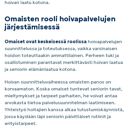
hoivan laatu kotona.
Omaisten rooli hoivapalvelujen
järjestämisessä
Omaiset ovat keskeisessä roolissa
hoivapalvelujen
suunnittelussa ja toteutuksessa, vaikka varsinaisen
hoidon toteuttaakin ammattilainen. Perheen tuki ja
osallistuminen parantavat merkittävästi hoivan laatua
ja seniorin elämänlaatua kotona.
Hoivan suunnitteluvaiheessa omaisten panos on
korvaamaton. Koska omaiset tuntevat seniorin tavat,
mieltymykset ja tarpeet parhaiten, he voivat antaa
arvokasta tietoa palvelusuunnitelman laatimiseen.
Yhteistyö hoitajien kanssa alkaa tutustumiskäynnistä,
jossa käydään läpi seniorin päivittäiset rutiinit ja
erityistarpeet.