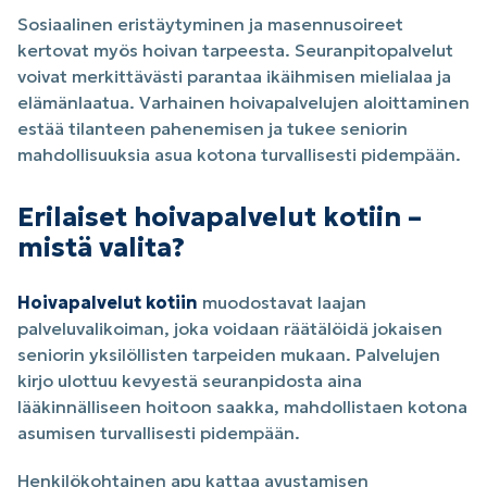
Sosiaalinen eristäytyminen ja masennusoireet
kertovat myös hoivan tarpeesta. Seuranpitopalvelut
voivat merkittävästi parantaa ikäihmisen mielialaa ja
elämänlaatua. Varhainen hoivapalvelujen aloittaminen
estää tilanteen pahenemisen ja tukee seniorin
mahdollisuuksia asua kotona turvallisesti pidempään.
Erilaiset hoivapalvelut kotiin –
mistä valita?
Hoivapalvelut kotiin
muodostavat laajan
palveluvalikoiman, joka voidaan räätälöidä jokaisen
seniorin yksilöllisten tarpeiden mukaan. Palvelujen
kirjo ulottuu kevyestä seuranpidosta aina
lääkinnälliseen hoitoon saakka, mahdollistaen kotona
asumisen turvallisesti pidempään.
Henkilökohtainen apu kattaa avustamisen