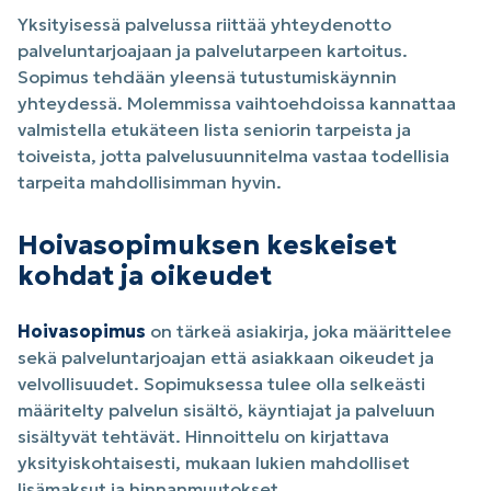
Yksityisessä palvelussa riittää yhteydenotto
palveluntarjoajaan ja palvelutarpeen kartoitus.
Sopimus tehdään yleensä tutustumiskäynnin
yhteydessä. Molemmissa vaihtoehdoissa kannattaa
valmistella etukäteen lista seniorin tarpeista ja
toiveista, jotta palvelusuunnitelma vastaa todellisia
tarpeita mahdollisimman hyvin.
Hoivasopimuksen keskeiset
kohdat ja oikeudet
Hoivasopimus
on tärkeä asiakirja, joka määrittelee
sekä palveluntarjoajan että asiakkaan oikeudet ja
velvollisuudet. Sopimuksessa tulee olla selkeästi
määritelty palvelun sisältö, käyntiajat ja palveluun
sisältyvät tehtävät. Hinnoittelu on kirjattava
yksityiskohtaisesti, mukaan lukien mahdolliset
lisämaksut ja hinnanmuutokset.