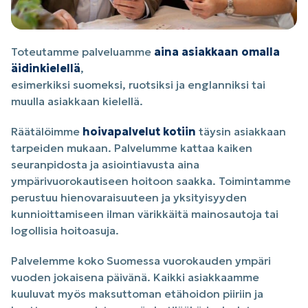
Toteutamme palveluamme
aina asiakkaan omalla
äidinkielellä
,
esimerkiksi suomeksi, ruotsiksi ja englanniksi tai
muulla asiakkaan kielellä.
Räätälöimme
hoivapalvelut kotiin
täysin asiakkaan
tarpeiden mukaan. Palvelumme kattaa kaiken
seuranpidosta ja asiointiavusta aina
ympärivuorokautiseen hoitoon saakka. Toimintamme
perustuu hienovaraisuuteen ja yksityisyyden
kunnioittamiseen ilman värikkäitä mainosautoja tai
logollisia hoitoasuja.
Palvelemme koko Suomessa vuorokauden ympäri
vuoden jokaisena päivänä. Kaikki asiakkaamme
kuuluvat myös maksuttoman etähoidon piiriin ja