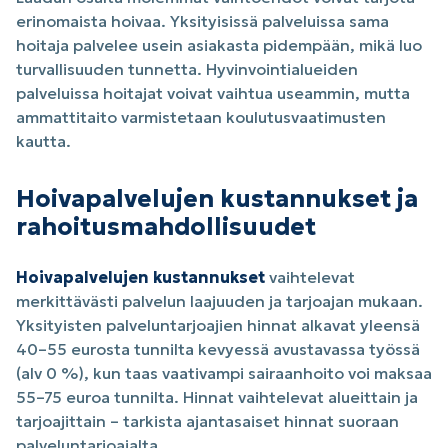
erinomaista hoivaa. Yksityisissä palveluissa sama
hoitaja palvelee usein asiakasta pidempään, mikä luo
turvallisuuden tunnetta. Hyvinvointialueiden
palveluissa hoitajat voivat vaihtua useammin, mutta
ammattitaito varmistetaan koulutusvaatimusten
kautta.
Hoivapalvelujen kustannukset ja
rahoitusmahdollisuudet
Hoivapalvelujen kustannukset
vaihtelevat
merkittävästi palvelun laajuuden ja tarjoajan mukaan.
Yksityisten palveluntarjoajien hinnat alkavat yleensä
40–55 eurosta tunnilta kevyessä avustavassa työssä
(alv 0 %), kun taas vaativampi sairaanhoito voi maksaa
55–75 euroa tunnilta. Hinnat vaihtelevat alueittain ja
tarjoajittain – tarkista ajantasaiset hinnat suoraan
palveluntarjoajalta.