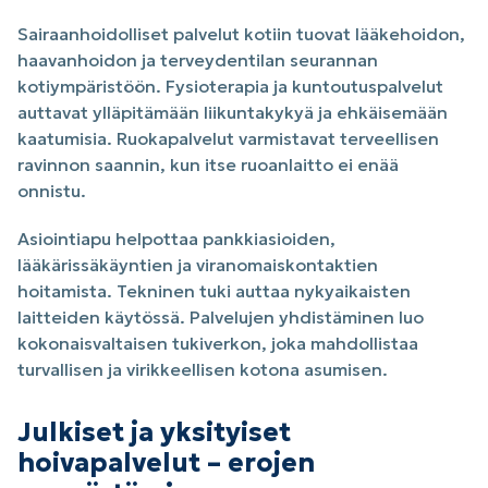
Sairaanhoidolliset palvelut kotiin tuovat lääkehoidon,
haavanhoidon ja terveydentilan seurannan
kotiympäristöön. Fysioterapia ja kuntoutuspalvelut
auttavat ylläpitämään liikuntakykyä ja ehkäisemään
kaatumisia. Ruokapalvelut varmistavat terveellisen
ravinnon saannin, kun itse ruoanlaitto ei enää
onnistu.
Asiointiapu helpottaa pankkiasioiden,
lääkärissäkäyntien ja viranomaiskontaktien
hoitamista. Tekninen tuki auttaa nykyaikaisten
laitteiden käytössä. Palvelujen yhdistäminen luo
kokonaisvaltaisen tukiverkon, joka mahdollistaa
turvallisen ja virikkeellisen kotona asumisen.
Julkiset ja yksityiset
hoivapalvelut – erojen