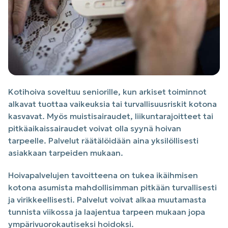
Kotihoiva soveltuu seniorille, kun arkiset toiminnot
alkavat tuottaa vaikeuksia tai turvallisuusriskit kotona
kasvavat. Myös muistisairaudet, liikuntarajoitteet tai
pitkäaikaissairaudet voivat olla syynä hoivan
tarpeelle. Palvelut räätälöidään aina yksilöllisesti
asiakkaan tarpeiden mukaan.
Hoivapalvelujen tavoitteena on tukea ikäihmisen
kotona asumista mahdollisimman pitkään turvallisesti
ja virikkeellisesti. Palvelut voivat alkaa muutamasta
tunnista viikossa ja laajentua tarpeen mukaan jopa
ympärivuorokautiseksi hoidoksi.