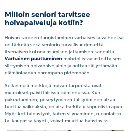
Milloin seniori tarvitsee
hoivapalveluja kotiin?
Hoivan tarpeen tunnistaminen varhaisessa vaiheessa
on tärkeää sekä seniorin turvallisuuden että
itsenäisen kotona asumisen jatkumisen kannalta.
Varhainen puuttuminen
mahdollistaa asteittaisen
siirtymisen hoivapalveluihin ja auttaa säilyttämään
elämänlaadun parempana pidempään.
Selkeimpiä merkkejä hoivan tarpeesta ovat
muutokset päivittäisissä toiminnoissa. Kun
pukeutuminen, peseytyminen tai syöminen alkaa
tuottaa vaikeuksia, on aika harkita ulkopuolista apua.
Myös kotitaloustyöt, kuten siivoaminen, ruoanlaitto
tai kaupassa käynti, voivat muuttua haastaviksi.