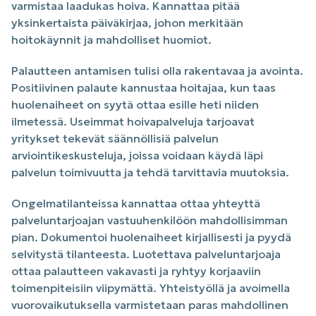
varmistaa laadukas hoiva. Kannattaa pitää
yksinkertaista päiväkirjaa, johon merkitään
hoitokäynnit ja mahdolliset huomiot.
Palautteen antamisen tulisi olla rakentavaa ja avointa.
Positiivinen palaute kannustaa hoitajaa, kun taas
huolenaiheet on syytä ottaa esille heti niiden
ilmetessä. Useimmat hoivapalveluja tarjoavat
yritykset tekevät säännöllisiä palvelun
arviointikeskusteluja, joissa voidaan käydä läpi
palvelun toimivuutta ja tehdä tarvittavia muutoksia.
Ongelmatilanteissa kannattaa ottaa yhteyttä
palveluntarjoajan vastuuhenkilöön mahdollisimman
pian. Dokumentoi huolenaiheet kirjallisesti ja pyydä
selvitystä tilanteesta. Luotettava palveluntarjoaja
ottaa palautteen vakavasti ja ryhtyy korjaaviin
toimenpiteisiin viipymättä. Yhteistyöllä ja avoimella
vuorovaikutuksella varmistetaan paras mahdollinen