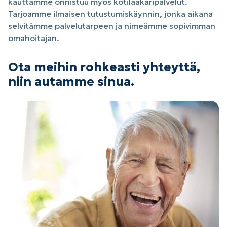
kauttamme onnistuu myös kotilääkäripalvelut.
Tarjoamme ilmaisen tutustumiskäynnin, jonka aikana
selvitämme palvelutarpeen ja nimeämme sopivimman
omahoitajan.
Ota meihin rohkeasti yhteyttä,
niin autamme sinua.