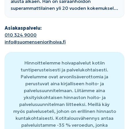
alusta alkaen. Hän on sairaanhoidon
superammattilainen yli 20 vuoden kokemuksella
ikäihmisten hoivasta. My on itse sydämellisyys.
Hän on aina valmis auttamaan ja hanskaa
Asiakaspalvelu:
tilanteet kuin tilanteet, vaativissakin
010 324 9000
olosuhteissa.
info@suomenseniorihoiva.fi
Hinnoittelemme hoivapalvelut kotiin
tuntiperusteisesti ja palvelukohtaisesti.
Palvelumme ovat arvonlisäverottomia ja
perustuvat aina kirjalliseen hoito- ja
palvelusuunnitelmaan. Liitämme aina
yksityiskohtaisen hinnaston hoito- ja
palvelusuunnitelman liitteeksi. Meillä käy
myös palveluseteli, johon on erillinen hinnasto
kuntakohtaisesti. Kotitalousvähennys antaa
palveluistamme -35 % veroedun, jonka