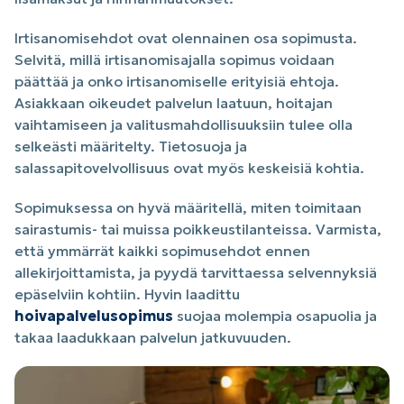
Irtisanomisehdot ovat olennainen osa sopimusta.
Selvitä, millä irtisanomisajalla sopimus voidaan
päättää ja onko irtisanomiselle erityisiä ehtoja.
Asiakkaan oikeudet palvelun laatuun, hoitajan
vaihtamiseen ja valitusmahdollisuuksiin tulee olla
selkeästi määritelty. Tietosuoja ja
salassapitovelvollisuus ovat myös keskeisiä kohtia.
Sopimuksessa on hyvä määritellä, miten toimitaan
sairastumis- tai muissa poikkeustilanteissa. Varmista,
että ymmärrät kaikki sopimusehdot ennen
allekirjoittamista, ja pyydä tarvittaessa selvennyksiä
epäselviin kohtiin. Hyvin laadittu
hoivapalvelusopimus
suojaa molempia osapuolia ja
takaa laadukkaan palvelun jatkuvuuden.