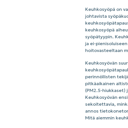
Keuhkosyöpä on vak
johtavista syöpäku
keuhkosyöpätapaust
keuhkosyöpä aiheut
syöpätyypin. Keuhk
ja ei-pienisoluise
hoitovasteeltaan me
Keuhkosyövän suurin
keuhkosyöpätapauks
perinnöllisten tekij
pitkäaikainen altist
(PM2.5-hiukkaset) j
Keuhkosyövän ensio
sekoitettavia, min
annos tietokonetom
Mitä aiemmin keuhk