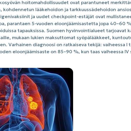
osyövän hoitomahdollisuudet ovat parantuneet merkittäv
, kohdennetun lääkehoidon ja tarkkuussädehoidon ansios
tigenivaksiinit ja uudet checkpoint-estäjät ovat mullista
oa, parantaen 5-vuoden eloonjäämisastetta jopa 40–60 %
iduissa tapauksissa. Suomen hyvinvointialueet tarjoavat 
ille, mukaan lukien maksuttomat syöpälääkkeet, kuntoutu
en. Varhainen diagnoosi on ratkaiseva tekijä: vaiheessa I
den eloonjäämisaste on 85–90 %, kun taas vaiheessa IV 