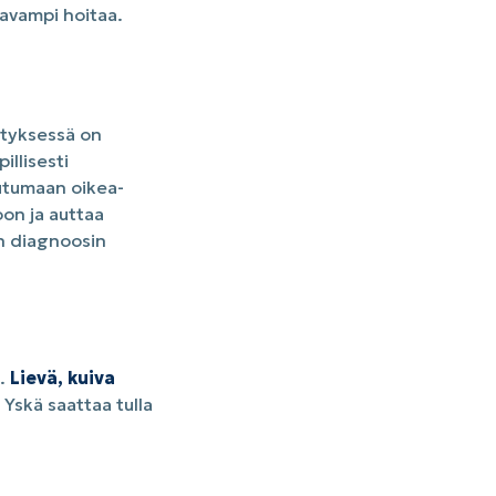
avampi hoitaa.
styksessä on
llisesti
eutumaan oikea-
oon ja auttaa
en diagnoosin
a.
Lievä, kuiva
 Yskä saattaa tulla