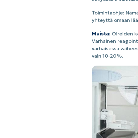
Toimintaohje:
Nämä 
yhteyttä omaan lää
Muista:
Oireiden keh
Varhainen reagoint
varhaisessa vaihee
vain 10-20%.