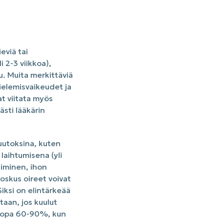
eviä tai
i 2-3 viikkoa),
u. Muita merkittäviä
ielemisvaikeudet ja
at viitata myös
sti lääkärin
uutoksina, kuten
aihtumisena (yli
iminen, ihon
oskus oireet voivat
Siksi on elintärkeää
aan, jos kuulut
 jopa 60-90%, kun