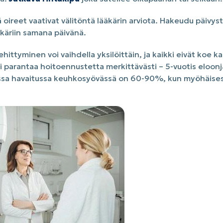
oireet vaativat välitöntä lääkärin arviota. Hakeudu päivys
käriin samana päivänä.
ittyminen voi vaihdella yksilöittäin, ja kaikki eivät koe kai
i parantaa hoitoennustetta merkittävästi – 5-vuotis eloon
ssa havaitussa keuhkosyövässä on 60-90%, kun myöhäises