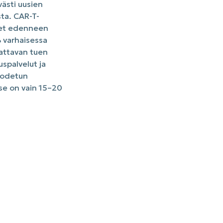
ästi uusien
ta. CAR-T-
neet edenneen
 varhaisessa
kattavan tuen
spalvelut ja
 todetun
se on vain 15–20