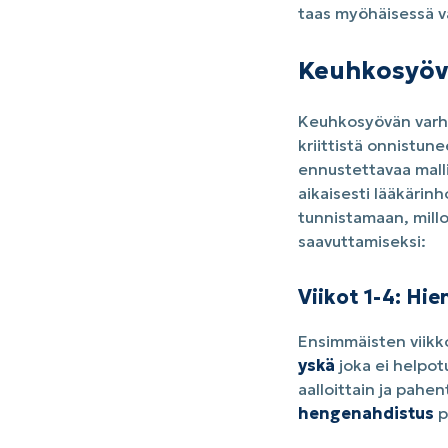
taas myöhäisessä v
Keuhkosyövä
Keuhkosyövän varha
kriittistä onnistun
ennustettavaa mall
aikaisesti lääkärin
tunnistamaan, millo
saavuttamiseksi:
Viikot 1-4: Hie
Ensimmäisten viikkoj
yskä
joka ei helpotu
aalloittain ja pahent
hengenahdistus
p