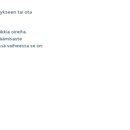
tykseen tai ota
kkia oireita.
jäämisaste
sä vaiheessa se on