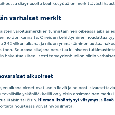
aiheessa diagnosoitu keuhkosyöpä on merkittävästi haast
n varhaiset merkit
isten varoitusmerkkien tunnistaminen oikeassa aikajärje
een hoidon kannalta. Oireiden kehittyminen noudattaa tyypi
ia 2-12 viikon aikana, ja niiden ymmärtäminen auttaa hak
hoitoon. Seuraava aikajana perustuu kliiniseen tutkimustiet
in hakeutua kiireellisesti terveydenhuollon piiriin varhais
novaraiset alkuoireet
en aikana oireet ovat usein lieviä ja helposti sivuutettavi
 tavallisilla yskänlääkkeillä on yleisin ensimmäinen merkki.
ua iltaisin tai öisin.
Hieman lisääntynyt väsymys
ja
lievä
ortaita noustessa voivat myös ilmetä.