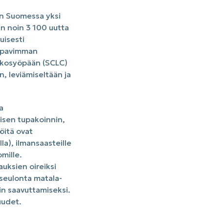
on Suomessa yksi
n noin 3 100 uutta
uisesti
appavimman
hkosyöpään (SCLC)
, leviämiseltään ja
a
isen tupakoinnin,
jöitä ovat
la), ilmansaasteille
mille.
uksien oireiksi
seulonta matala-
n saavuttamiseksi.
uudet.