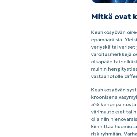
Mitkä ovat 
Keuhkosyövän oireet 
epämääräisiä. Yleisi
veriyskä tai verise
varoitusmerkkejä ov
olkapään tai selkäk
muihin hengitysties
vastaanotolle diffe
Keuhkosyövän syste
kroonisena väsymyk
5% kehonpainosta k
värimuutokset tai h
olla niin hienovarai
kiinnittää huomiot
riskiryhmään. Varh