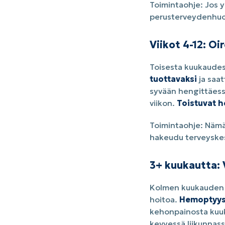
Toimintaohje:
Jos ys
perusterveydenhuo
Viikot 4-12: O
Toisesta kuukaudest
tuottavaksi
ja saat
syvään hengittäess
viikon.
Toistuvat h
Toimintaohje:
Nämä o
hakeudu terveyske
3+ kuukautta: 
Kolmen kuukauden jä
hoitoa.
Hemoptyys
kehonpainosta kuuk
kevyessä liikunnas