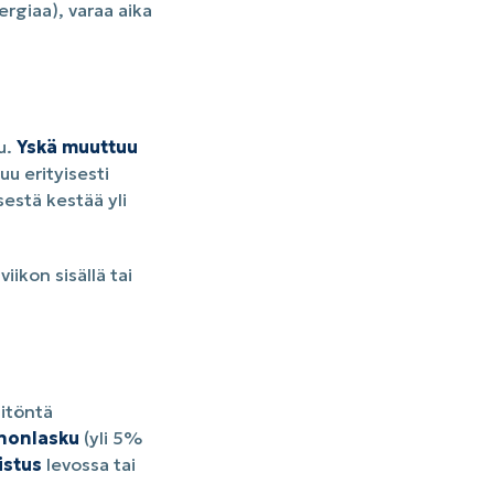
lergiaa), varaa aika
u.
Yskä muuttuu
u erityisesti
sestä kestää yli
iikon sisällä tai
litöntä
inonlasku
(yli 5%
istus
levossa tai