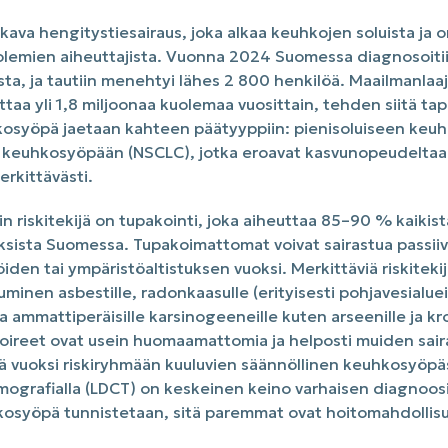
ava hengitystiesairaus, joka alkaa keuhkojen soluista ja 
olemien aiheuttajista. Vuonna 2024 Suomessa diagnosoitii
a, ja tautiin menehtyi lähes 2 800 henkilöä. Maailmanlaaj
taa yli 1,8 miljoonaa kuolemaa vuosittain, tehden siitä t
osyöpä jaetaan kahteen päätyyppiin: pienisoluiseen keu
en keuhkosyöpään (NSCLC), jotka eroavat kasvunopeudeltaan
rkittävästi.
 riskitekijä on tupakointi, joka aiheuttaa 85–90 % kaikist
ista Suomessa. Tupakoimattomat voivat sairastua passiiv
öiden tai ympäristöaltistuksen vuoksi. Merkittäviä riskiteki
uminen asbestille, radonkaasulle (erityisesti pohjavesialueil
a ammattiperäisille karsinogeeneille kuten arseenille ja kro
ireet ovat usein huomaamattomia ja helposti muiden saira
kä vuoksi riskiryhmään kuuluvien säännöllinen keuhkosyöpä
ografialla (LDCT) on keskeinen keino varhaisen diagnoosi
osyöpä tunnistetaan, sitä paremmat ovat hoitomahdollis