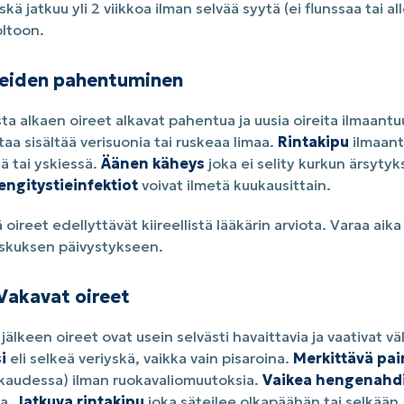
kä jatkuu yli 2 viikkoa ilman selvää syytä (ei flunssaa tai al
ltoon.
ireiden pahentuminen
a alkaen oireet alkavat pahentua ja uusia oireita ilmaantu
taa sisältää verisuonia tai ruskeaa limaa.
Rintakipu
ilmaantu
ä tai yskiessä.
Äänen käheys
joka ei selity kurkun ärsytyk
engitystieinfektiot
voivat ilmetä kuukausittain.
ireet edellyttävät kiireellistä lääkärin arviota. Varaa aika v
skuksen päivystykseen.
Vakavat oireet
lkeen oireet ovat usein selvästi havaittavia ja vaativat vä
i
eli selkeä veriyskä, vaikka vain pisaroina.
Merkittävä pa
audessa) ilman ruokavaliomuutoksia.
Vaikea hengenahd
sa.
Jatkuva rintakipu
joka säteilee olkapäähän tai selkään.