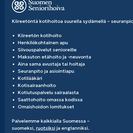
Kiireetöntä kotihoitoa suurella sydämellä – seuranpi
Kiireetön kotihoito
Henkilökohtainen apu
Siivouspalvelut senioreille
Maksuton etähoito ja -neuvonta
Aina sama avustaja tai hoitaja
Seuranpito ja asiointiapu
Kotilääkäri
Kotisairaanhoito
Kotiutuspalvelu sairaalasta
Saattohoito omassa kodissa
Omaishoidon lomitukset
Palvelemme kaikkialla Suomessa –
suomeksi,
ruotsiksi
ja englanniksi.