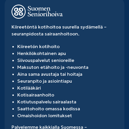
Kiireetöntä kotihoitoa suurella sydämellä –
seuranpidosta sairaanhoitoon.
Kiireetön kotihoito
Henkilökohtainen apu
Siivouspalvelut senioreille
Maksuton etähoito ja -neuvonta
Aina sama avustaja tai hoitaja
Seuranpito ja asiointiapu
Kotilääkäri
Kotisairaanhoito
Kotiutuspalvelu sairaalasta
Saattohoito omassa kodissa
Omaishoidon lomitukset
Palvelemme kaikkialla Suomessa –