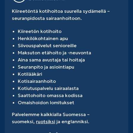
Kiireetöntä kotihoitoa suurella sydämellä –
seuranpidosta sairaanhoitoon.
Kiireetön kotihoito
Henkilökohtainen apu
Siivouspalvelut senioreille
Maksuton etähoito ja -neuvonta
Aina sama avustaja tai hoitaja
Seuranpito ja asiointiapu
Kotilääkäri
Kotisairaanhoito
Kotiutuspalvelu sairaalasta
Saattohoito omassa kodissa
Omaishoidon lomitukset
Palvelemme kaikkialla Suomessa –
suomeksi,
ruotsiksi
ja englanniksi.